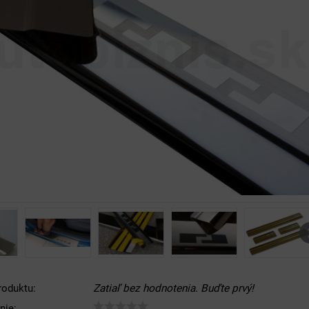
roduktu:
Zatiaľ bez hodnotenia. Buďte prvý!
nie: