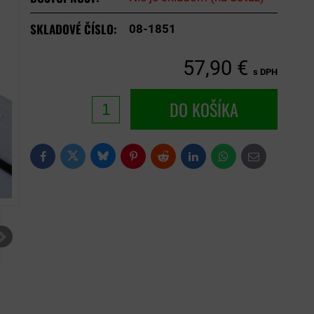
SKLADOVÉ ČÍSLO:
08-1851
57,90 €
s DPH
DO KOŠÍKA
Bluesky
Twitter
Facebook
Pinterest
Reddit
LinkedIn
WhatsApp
E-
mail