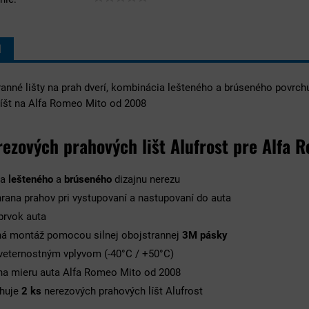
I
anné lišty na prah dverí, kombinácia lešteného a brúseného povrchu
líšt na Alfa Romeo Mito od 2008
rezových prahových lišt Alufrost pre Alfa
ia
lešteného
a
brúseného
dizajnu nerezu
rana prahov pri vystupovaní a nastupovaní do auta
prvok auta
á montáž pomocou silnej obojstrannej
3M pásky
eternostným vplyvom (-40°C / +50°C)
a mieru auta Alfa Romeo Mito od 2008
huje
2 ks
nerezových prahových líšt Alufrost