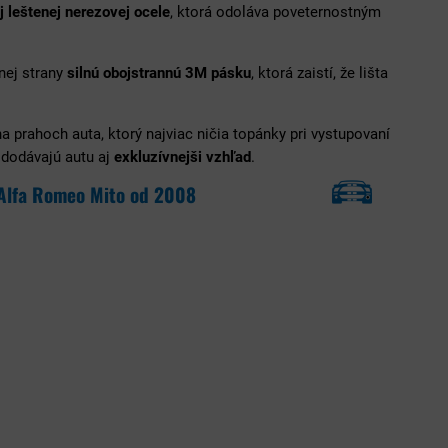
j leštenej nerezovej ocele
, ktorá odoláva poveternostným
nej strany
silnú obojstrannú 3M pásku
, ktorá zaistí, že lišta
a prahoch auta, ktorý najviac ničia topánky pri vystupovaní
 dodávajú autu aj
exkluzívnejši vzhľad
.
 Alfa Romeo Mito od 2008