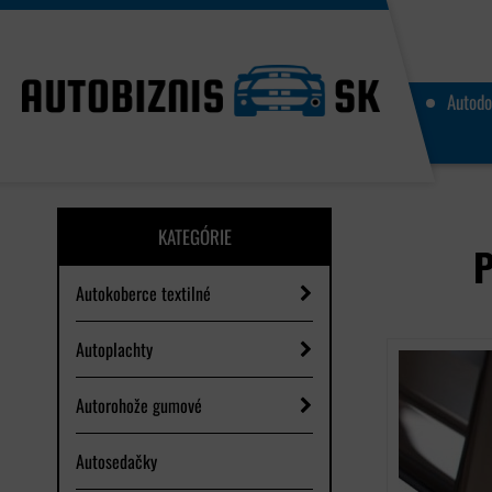
Autodo
KATEGÓRIE
P
Autokoberce textilné
Autoplachty
Autorohože gumové
Autosedačky