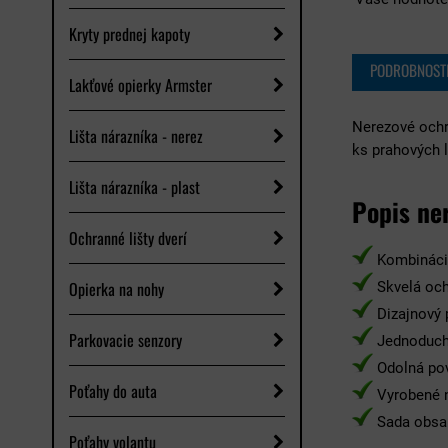
Kryty prednej kapoty
PODROBNOST
Lakťové opierky Armster
Nerezové ochr
Lišta nárazníka - nerez
ks prahových 
Lišta nárazníka - plast
Popis ne
Ochranné lišty dverí
Kombinác
Opierka na nohy
Skvelá och
Dizajnový 
Parkovacie senzory
Jednoduch
Odolná pov
Poťahy do auta
Vyrobené n
Sada obsa
Poťahy volantu