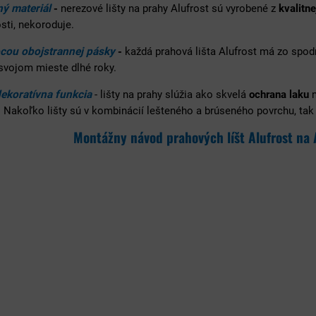
ný materiál
-
nerezové lišty na prahy Alufrost sú vyrobené z
kvalitne
sti, nekoroduje.
ou obojstrannej pásky
-
každá prahová lišta Alufrost má zo spod
 svojom mieste dlhé roky.
ekoratívna funkcia
- lišty na prahy slúžia ako skvelá
ochrana laku
n
 Nakoľko lišty sú v kombinácií lešteného a brúseného povrchu, tak
Montážny návod prahových líšt Alufrost na