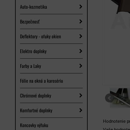
Auto-kozmetika
Bezpečnosť
Deflektory - ofuky okien
Elektro doplnky
Farby a Laky
Fólie na okná a karosériu
Chrómové doplnky
Komfortné doplnky
Hodnotenie p
Koncovky výfuku
Vaše hodnote