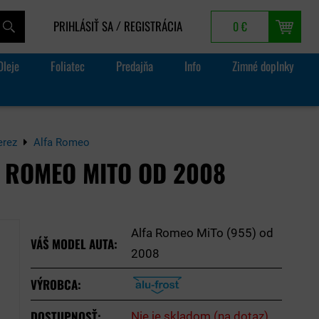
PRIHLÁSIŤ SA
REGISTRÁCIA
0 €
/
Oleje
Foliatec
Predajňa
Info
Zimné doplnky
erez
Alfa Romeo
A ROMEO MITO OD 2008
Alfa Romeo MiTo (955) od
VÁŠ MODEL AUTA:
2008
VÝROBCA:
DOSTUPNOSŤ:
Nie je skladom (na dotaz)