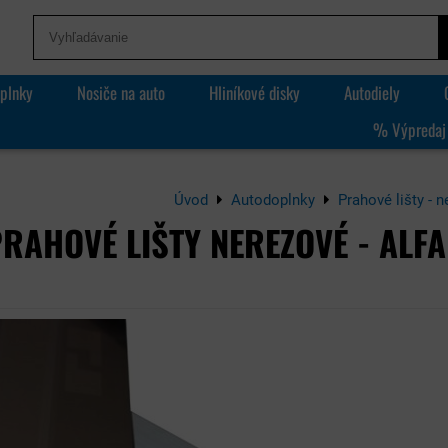
plnky
Nosiče na auto
Hliníkové disky
Autodiely
% Výpredaj
Úvod
Autodoplnky
Prahové lišty - n
RAHOVÉ LIŠTY NEREZOVÉ - ALF