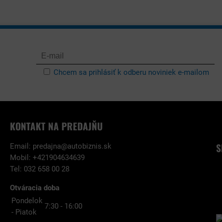
Chcem sa prihlásiť k odberu noviniek e-mailom
KONTAKT NA PREDAJŇU
S
Email:
predajna@autobiznis.sk
Mobil: +421904634639
Tel: 032 658 00 28
Otváracia doba
Pondelok
7:30 - 16:00
- Piatok