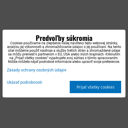
Predvoľby súkromia
Cookies používame na zlepšenie vašej návštevy tejto webovej stránky,
analýzu jej výkonnosti a zhromažďovanie údajov o jej používaní. Na tento
účel môžeme použiť nástroje a služby tretích strán a zhromaždené údaje
sa môžu preniesť k partnerom v EÚ, USA alebo iných krajinách. Kliknutím
na „Prijať všetky cookies“ vyjadrujete svoj súhlas s týmto spracovaním.
Nižšie môžete nájsť podrobné informácie alebo upraviť svoje preferencie.
Zásady ochrany osobných údajov
Ukázať podrobnosti
Prijať všetky cookies