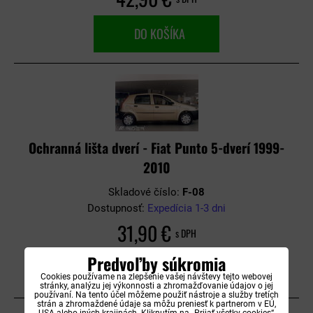
DO KOŠÍKA
Ochranná lišta dverí - Fiat Punto 5-dverí 1999-
2010
Skladové číslo:
F-08
Dostupnosť:
Expedícia 1-3 dni
31,90 €
s DPH
Predvoľby súkromia
DO KOŠÍKA
Cookies používame na zlepšenie vašej návštevy tejto webovej
stránky, analýzu jej výkonnosti a zhromažďovanie údajov o jej
používaní. Na tento účel môžeme použiť nástroje a služby tretích
strán a zhromaždené údaje sa môžu preniesť k partnerom v EÚ,
USA alebo iných krajinách. Kliknutím na „Prijať všetky cookies“