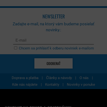
NEWSLETTER
Zadajte e-mail, na ktorý vám budeme posielať
novinky.:
Chcem sa prihlásiť k odberu noviniek e-mailom
ODOBERAŤ
|
|
|
Doprava a platba
Články a návody
O nás
|
|
Kde nás nájdete
Kontakty
Novinky v ponuke