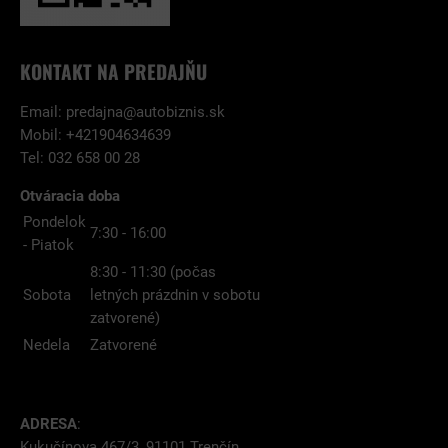
KONTAKT NA PREDAJŇU
Email:
predajna@autobiznis.sk
Mobil: +421904634639
Tel: 032 658 00 28
Otváracia doba
Pondelok
7:30 - 16:00
- Piatok
8:30 - 11:30 (počas
Sobota
letných prázdnin v sobotu
zatvorené)
Nedela
Zatvorené
ADRESA
:
Kukučínova 467/3, 91101 Trenčín