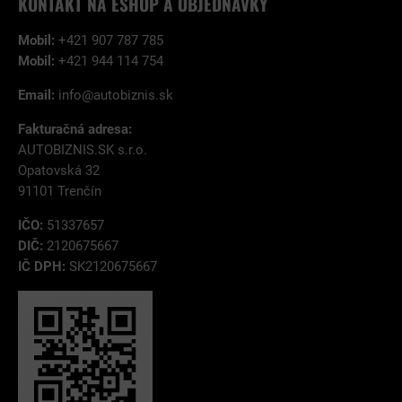
KONTAKT NA ESHOP A OBJEDNÁVKY
Mobil:
+421 907 787 785
Mobil:
+421 944 114 754
Email:
info@autobiznis.sk
Fakturačná adresa:
AUTOBIZNIS.SK s.r.o.
Opatovská 32
91101 Trenčín
IČO:
51337657
DIČ:
2120675667
IČ DPH:
SK2120675667