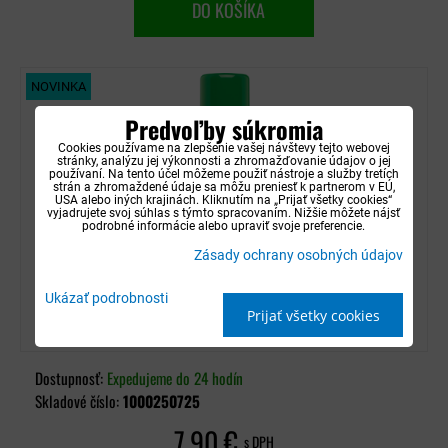
DO KOŠÍKA
NOVINKA
Predvoľby súkromia
Cookies používame na zlepšenie vašej návštevy tejto webovej
stránky, analýzu jej výkonnosti a zhromažďovanie údajov o jej
používaní. Na tento účel môžeme použiť nástroje a služby tretích
strán a zhromaždené údaje sa môžu preniesť k partnerom v EÚ,
USA alebo iných krajinách. Kliknutím na „Prijať všetky cookies“
vyjadrujete svoj súhlas s týmto spracovaním. Nižšie môžete nájsť
podrobné informácie alebo upraviť svoje preferencie.
Zásady ochrany osobných údajov
Ukázať podrobnosti
Prijať všetky cookies
Pena na čalúnenie Sonax - 400ml
Dostupnosť:
Expedujeme do 24 hodín
Skladové číslo:
1000250725
7,90 €
s DPH