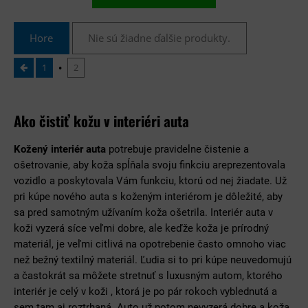
Hore
Nie sú žiadne ďalšie produkty.
1
2
Ako čistiť kožu v interiéri auta
Kožený interiér auta
potrebuje pravidelne čistenie a
ošetrovanie, aby koža spĺňala svoju finkciu areprezentovala
vozidlo a poskytovala Vám funkciu, ktorú od nej žiadate. Už
pri kúpe nového auta s koženým interiérom je dôležité, aby
sa pred samotným užívaním koža ošetrila. Interiér auta v
koži vyzerá síce veľmi dobre, ale keďže koža je prírodný
materiál, je veľmi citlivá na opotrebenie často omnoho viac
než bežný textilný materiál. Ľudia si to pri kúpe neuvedomujú
a častokrát sa môžete stretnuť s luxusným autom, ktorého
interiér je celý v koži , ktorá je po pár rokoch vyblednutá a
sem tam aj roztrhaná. Auto už potom nevyzerá dobre a koža