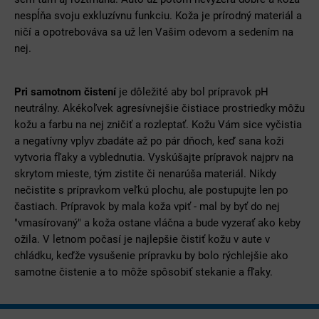
nespĺňa svoju exkluzívnu funkciu. Koža je prírodný materiál a
ničí a opotrebováva sa už len Vašim odevom a sedením na
nej.
Pri samotnom čistení
je dôležité aby bol prípravok pH
neutrálny. Akékoľvek agresívnejšie čistiace prostriedky môžu
kožu a farbu na nej zničiť a rozleptať. Kožu Vám sice vyčistia
a negatívny vplyv zbadáte až po pár dňoch, keď sana koži
vytvoria fľaky a vyblednutia. Vyskúšajte prípravok najprv na
skrytom mieste, tým zistite či nenarúša materiál. Nikdy
nečistite s prípravkom veľkú plochu, ale postupujte len po
častiach. Prípravok by mala koža vpiť - mal by byť do nej
"vmasírovaný" a koža ostane vláčna a bude vyzerať ako keby
ožila. V letnom počasí je najlepšie čistiť kožu v aute v
chládku, keďže vysušenie prípravku by bolo rýchlejšie ako
samotne čistenie a to môže spôsobiť stekanie a fľaky.