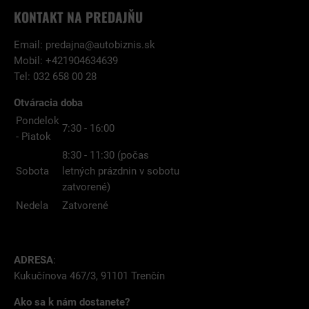
KONTAKT NA PREDAJŇU
Email:
predajna@autobiznis.sk
Mobil: +421904634639
Tel: 032 658 00 28
Otváracia doba
Pondelok
7:30 - 16:00
- Piatok
8:30 - 11:30 (počas
Sobota
letných prázdnin v sobotu
zatvorené)
Nedela
Zatvorené
ADRESA
:
Kukučínova 467/3, 91101 Trenčín
Ako sa k nám dostanete?