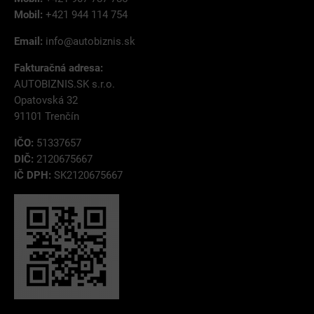
Mobil:
+421 944 114 754
Email:
info@autobiznis.sk
Fakturačná adresa:
AUTOBIZNIS.SK s.r.o.
Opatovská 32
91101 Trenčín
IČO:
51337657
DIČ:
2120675667
IČ DPH:
SK2120675667