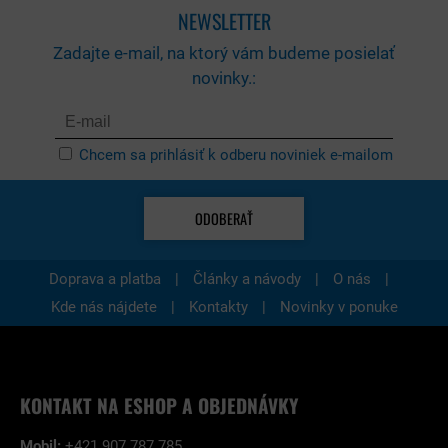
NEWSLETTER
Zadajte e-mail, na ktorý vám budeme posielať
novinky.:
Chcem sa prihlásiť k odberu noviniek e-mailom
ODOBERAŤ
|
|
|
Doprava a platba
Články a návody
O nás
|
|
Kde nás nájdete
Kontakty
Novinky v ponuke
KONTAKT NA ESHOP A OBJEDNÁVKY
Mobil:
+421 907 787 785