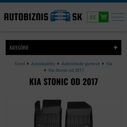
0 €
KATEGÓRIE
Úvod
Autodoplnky
Autorohože gumové
Kia
Kia Stonic od 2017
KIA STONIC OD 2017