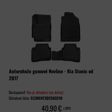
Autorohože gumové Novline - Kia Stonic od
2017
Dostupnosť:
Nie je skladom (na dotaz)
Skladové číslo:
ELEMENT3D2563210
40,90 €
s DPH