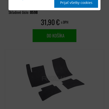
Prijať všetky cookies
Dostupnosť:
Distribučný sklad (1-3 dni)
Skladové číslo:
0598
31,90 €
s DPH
DO KOŠÍKA