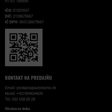
91101 Trenčín
IČO:
51337657
DIČ:
2120675667
IČ DPH:
SK2120675667
KONTAKT NA PREDAJŇU
Email:
predajna@autobiznis.sk
Mobil: +421904634639
Tel: 032 658 00 28
Otváracia doba