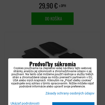
29,90 €
s DPH
DO KOŠÍKA
Predvoľby súkromia
Cookies používame na zlepšenie vašej návštevy tejto webovej
stránky, analýzu jej výkonnosti a zhromažďovanie údajov o jej
používaní. Na tento účel môžeme použiť nástroje a služby tretích
strán a zhromaždené údaje sa môžu preniesť k partnerom v EÚ,
USA alebo iných krajinách. Kliknutím na „Prijať všetky cookies“
vyjadrujete svoj súhlas s týmto spracovaním. Nižšie môžete nájsť
podrobné informácie alebo upraviť svoje preferencie.
Autorohože gumové Gledring - Kia Stonic od
Zásady ochrany osobných údajov
2017
Ukázať podrobnosti