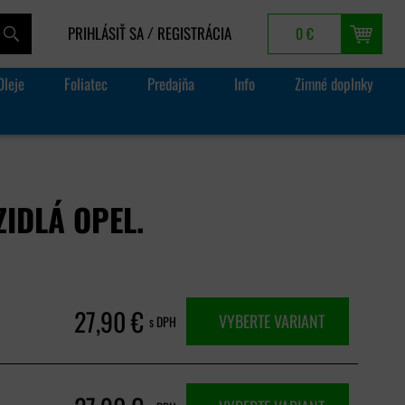
PRIHLÁSIŤ SA
REGISTRÁCIA
0 €
/
Oleje
Foliatec
Predajňa
Info
Zimné doplnky
IDLÁ OPEL.
27,90 €
VYBERTE VARIANT
s DPH