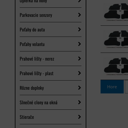
Opierka na nohy
Parkovacie senzory
Poťahy do auta
Poťahy volantu
Prahové lišty - nerez
Prahové lišty - plast
Hore
Rôzne doplnky
Slnečné clony na okná
Stierače