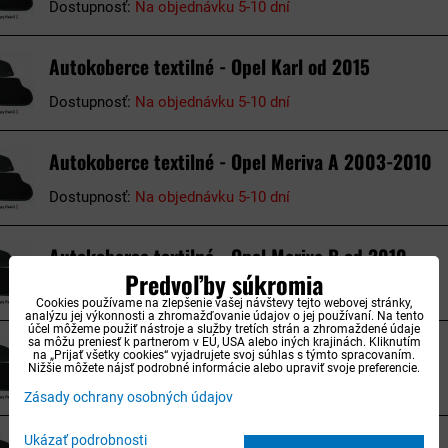
Dostupnosť:
Na objednávku 5-10 dní
Autokoberce textilné - Opel Karl od 2015
Dostupnosť:
Na objednávku 5-10 dní
Autokoberce textilné - Opel Meriva A 2003-2010
Dostupnosť:
Na objednávku 5-10 dní
Autokoberce textilné - Opel Meriva B od 2010
Predvoľby súkromia
Dostupnosť:
Na objednávku 5-10 dní
Cookies používame na zlepšenie vašej návštevy tejto webovej stránky,
analýzu jej výkonnosti a zhromažďovanie údajov o jej používaní. Na tento
účel môžeme použiť nástroje a služby tretích strán a zhromaždené údaje
sa môžu preniesť k partnerom v EÚ, USA alebo iných krajinách. Kliknutím
Autokoberce textilné - Opel Mokka od 2012
na „Prijať všetky cookies“ vyjadrujete svoj súhlas s týmto spracovaním.
Nižšie môžete nájsť podrobné informácie alebo upraviť svoje preferencie.
Dostupnosť:
Na objednávku 5-10 dní
Zásady ochrany osobných údajov
Autokoberce textilné - Opel Movano 2010-2021
Ukázať podrobnosti