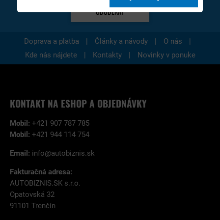
ODOBERAŤ
|
|
|
Doprava a platba
Články a návody
O nás
|
|
Kde nás nájdete
Kontakty
Novinky v ponuke
KONTAKT NA ESHOP A OBJEDNÁVKY
Mobil:
+421 907 787 785
Mobil:
+421 944 114 754
Email:
info@autobiznis.sk
Fakturačná adresa:
AUTOBIZNIS.SK s.r.o.
Opatovská 32
91101 Trenčín