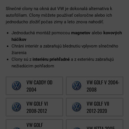
Slnečné clony na okná áut VW je dokonalá alternatíva k
autofóliam. Clony môžete používať celoročne alebo ich
jednoducho zložiť počas zimy a leto znova nahodiť.
Jednoduchá montáž pomocou
magnetov
alebo
kovových
háčikov
Chráni interiér a zabraňujú blednutiu vplyvom slnečného
žiarenia
Clony sú z
interiéru priehľadné
a z exteriéru zabraňujú
nežiadúcim pohľadom
VW CADDY OD
VW GOLF V 2004-
2004
2008
VW GOLF VI
VW GOLF VII
2008-2012
2012-2020
VW GOLF
VW JETTA 2005-