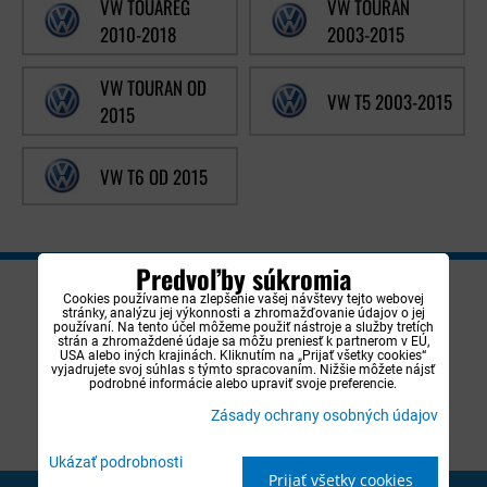
VW TOUAREG
VW TOURAN
2010-2018
2003-2015
VW TOURAN OD
VW T5 2003-2015
2015
VW T6 OD 2015
Predvoľby súkromia
NEWSLETTER
Cookies používame na zlepšenie vašej návštevy tejto webovej
stránky, analýzu jej výkonnosti a zhromažďovanie údajov o jej
používaní. Na tento účel môžeme použiť nástroje a služby tretích
Zadajte e-mail, na ktorý vám budeme posielať
strán a zhromaždené údaje sa môžu preniesť k partnerom v EÚ,
USA alebo iných krajinách. Kliknutím na „Prijať všetky cookies“
novinky.:
vyjadrujete svoj súhlas s týmto spracovaním. Nižšie môžete nájsť
podrobné informácie alebo upraviť svoje preferencie.
Zásady ochrany osobných údajov
Chcem sa prihlásiť k odberu noviniek e-mailom
Ukázať podrobnosti
Prijať všetky cookies