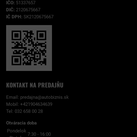
IČO:
51337657
DIČ:
2120675667
IČ DPH:
SK2120675667
KONTAKT NA PREDAJŇU
Email:
predajna@autobiznis.sk
Mobil: +421904634639
Tel: 032 658 00 28
Otváracia doba
Pondelok
7:30 - 16:00