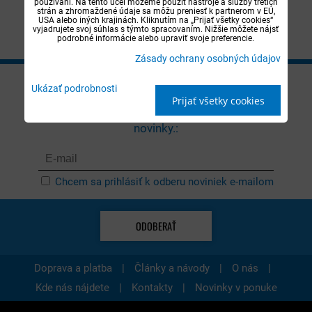
DO KOŠÍKA
používaní. Na tento účel môžeme použiť nástroje a služby tretích
strán a zhromaždené údaje sa môžu preniesť k partnerom v EÚ,
USA alebo iných krajinách. Kliknutím na „Prijať všetky cookies“
vyjadrujete svoj súhlas s týmto spracovaním. Nižšie môžete nájsť
podrobné informácie alebo upraviť svoje preferencie.
Zásady ochrany osobných údajov
NEWSLETTER
Ukázať podrobnosti
Prijať všetky cookies
Zadajte e-mail, na ktorý vám budeme posielať
novinky.:
Chcem sa prihlásiť k odberu noviniek e-mailom
ODOBERAŤ
|
|
|
Doprava a platba
Články a návody
O nás
|
|
Kde nás nájdete
Kontakty
Novinky v ponuke