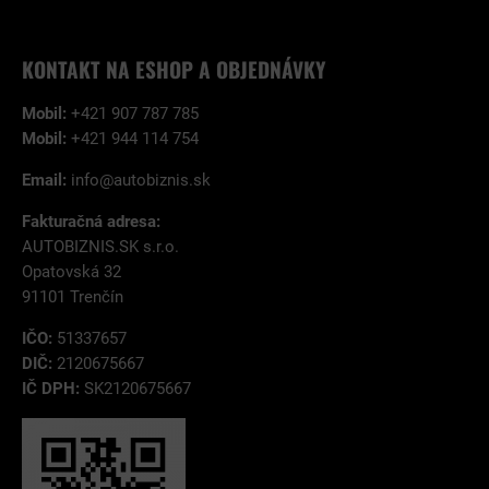
KONTAKT NA ESHOP A OBJEDNÁVKY
Mobil:
+421 907 787 785
Mobil:
+421 944 114 754
Email:
info@autobiznis.sk
Fakturačná adresa:
AUTOBIZNIS.SK s.r.o.
Opatovská 32
91101 Trenčín
IČO:
51337657
DIČ:
2120675667
IČ DPH:
SK2120675667