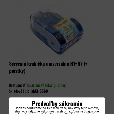
Servisná krabička univerzálna H1+H7 (+
poistky)
Dostupnosť:
Distribučný sklad (1-3 dni)
Skladové číslo:
MAX-5560
5,90 €
s DPH
Predvoľby súkromia
Cookies používame na zlepšenie vašej návštevy tejto webovej
stránky, analýzu jej výkonnosti a zhromažďovanie údajov o jej