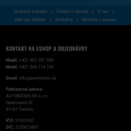
|
|
|
Doprava a platba
Články a návody
O nás
|
|
Kde nás nájdete
Kontakty
Novinky v ponuke
KONTAKT NA ESHOP A OBJEDNÁVKY
Mobil:
+421 907 787 785
Mobil:
+421 944 114 754
Email:
info@autobiznis.sk
Fakturačná adresa:
AUTOBIZNIS.SK s.r.o.
Opatovská 32
91101 Trenčín
IČO:
51337657
DIČ:
2120675667