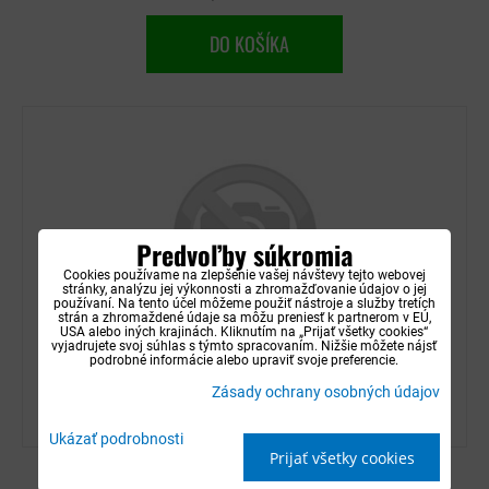
DO KOŠÍKA
Predvoľby súkromia
Cookies používame na zlepšenie vašej návštevy tejto webovej
stránky, analýzu jej výkonnosti a zhromažďovanie údajov o jej
používaní. Na tento účel môžeme použiť nástroje a služby tretích
strán a zhromaždené údaje sa môžu preniesť k partnerom v EÚ,
USA alebo iných krajinách. Kliknutím na „Prijať všetky cookies“
vyjadrujete svoj súhlas s týmto spracovaním. Nižšie môžete nájsť
podrobné informácie alebo upraviť svoje preferencie.
Ford Galaxy 2006-2015 (5-miest, dolný kufor) -
Zásady ochrany osobných údajov
vanička do kufra plastová Aristar
Ukázať podrobnosti
Prijať všetky cookies
Dostupnosť:
Nie je skladom (na dotaz)