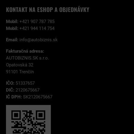
KONTAKT NA ESHOP A OBJEDNÁVKY
Mobil:
+421 907 787 785
Mobil:
+421 944 114 754
Email:
info@autobiznis.sk
Fakturačná adresa:
AUTOBIZNIS.SK s.r.o.
Opatovská 32
91101 Trenčín
IČO:
51337657
DIČ:
2120675667
IČ DPH:
SK2120675667