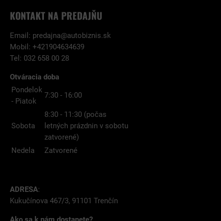
KONTAKT NA PREDAJŇU
Email:
predajna@autobiznis.sk
Mobil: +421904634639
Tel: 032 658 00 28
Otváracia doba
Pondelok
7:30 - 16:00
- Piatok
8:30 - 11:30 (počas
Sobota
letných prázdnin v sobotu
zatvorené)
Nedela
Zatvorené
ADRESA
:
Kukučínova 467/3, 91101 Trenčín
Ako sa k nám dostanete?