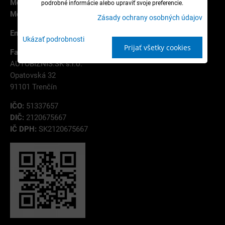
Mobil:
+421 907 787 785
podrobné informácie alebo upraviť svoje preferencie.
Mobil:
+421 944 114 754
Zásady ochrany osobných údajov
Email:
info@autobiznis.sk
Ukázať podrobnosti
Prijať všetky cookies
Fakturačná adresa:
AUTOBIZNIS.SK s.r.o.
Opatovská 32
91101 Trenčín
IČO:
51337657
DIČ:
2120675667
IČ DPH:
SK2120675667