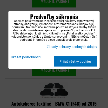
VYBERTE VARIANT
Predvoľby súkromia
Cookies používame na zlepšenie vašej návštevy tejto webovej
stránky, analýzu jej výkonnosti a zhromažďovanie údajov o jej
používaní. Na tento účel môžeme použiť nástroje a služby tretích
strán a zhromaždené údaje sa môžu preniesť k partnerom v EÚ,
Autokoberce textilné - BMW X1 (E84) 2009-
USA alebo iných krajinách. Kliknutím na „Prijať všetky cookies“
vyjadrujete svoj súhlas s týmto spracovaním. Nižšie môžete nájsť
2015
podrobné informácie alebo upraviť svoje preferencie.
Zásady ochrany osobných údajov
Dostupnosť:
Na objednávku 5-10 dní
27,90 €
Ukázať podrobnosti
s DPH
Prijať všetky cookies
VYBERTE VARIANT
Autokoberce textilné - BMW X1 (F48) od 2015