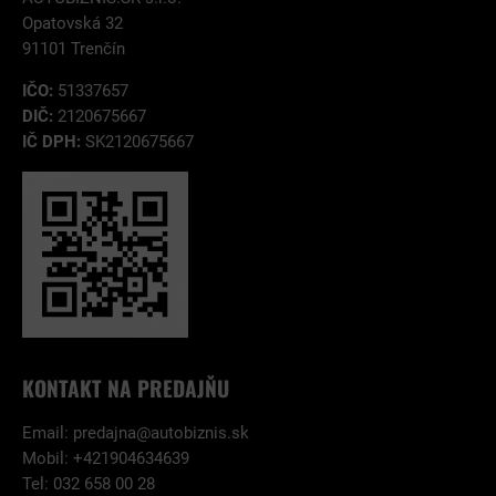
Opatovská 32
91101 Trenčín
IČO:
51337657
DIČ:
2120675667
IČ DPH:
SK2120675667
KONTAKT NA PREDAJŇU
Email:
predajna@autobiznis.sk
Mobil: +421904634639
Tel: 032 658 00 28