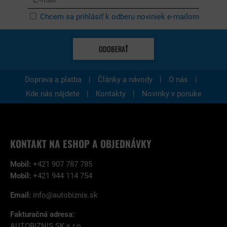
Chcem sa prihlásiť k odberu noviniek e-mailom
ODOBERAŤ
|
|
|
Doprava a platba
Články a návody
O nás
|
|
Kde nás nájdete
Kontakty
Novinky v ponuke
KONTAKT NA ESHOP A OBJEDNÁVKY
Mobil:
+421 907 787 785
Mobil:
+421 944 114 754
Email:
info@autobiznis.sk
Fakturačná adresa:
AUTOBIZNIS.SK s.r.o.