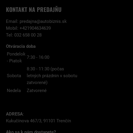
KONTAKT NA PREDAJŇU
Email:
predajna@autobiznis.sk
Mobil: +421904634639
Tel: 032 658 00 28
Otváracia doba
Pondelok
7:30 - 16:00
- Piatok
8:30 - 11:30 (počas
Sobota
letných prázdnin v sobotu
zatvorené)
Nedela
Zatvorené
ADRESA
:
Kukučínova 467/3, 91101 Trenčín
Ako sa k nám dostanete?