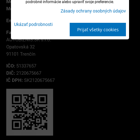
Mobil:
+421 907 787 785
podrobné informácie alebo upraviť svoje preferencie.
Mobil:
+421 944 114 754
Zásady ochrany osobných údajov
Email:
info@autobiznis.sk
Ukázať podrobnosti
Prijať všetky cookies
Fakturačná adresa:
AUTOBIZNIS.SK s.r.o.
Opatovská 32
91101 Trenčín
IČO:
51337657
DIČ:
2120675667
IČ DPH:
SK2120675667