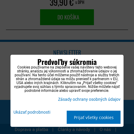
39,90 €
s DPH
DO KOŠÍKA
NEWSLETTER
Predvoľby súkromia
Zadajte e-mail, na ktorý vám budeme posielať
Cookies používame na zlepšenie vašej návštevy tejto webovej
novinky.:
stránky, analýzu jej výkonnosti a zhromažďovanie údajov o jej
používaní. Na tento účel môžeme použiť nástroje a služby tretích
strán a zhromaždené údaje sa môžu preniesť k partnerom v EÚ,
USA alebo iných krajinách. Kliknutím na „Prijať všetky cookies“
vyjadrujete svoj súhlas s týmto spracovaním. Nižšie môžete nájsť
podrobné informácie alebo upraviť svoje preferencie.
Chcem sa prihlásiť k odberu noviniek e-mailom
Zásady ochrany osobných údajov
ODOBERAŤ
Ukázať podrobnosti
Prijať všetky cookies
|
|
|
Doprava a platba
Články a návody
O nás