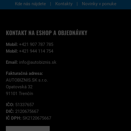
|
|
Kde nás nájdete
Kontakty
Novinky v ponuke
KONTAKT NA ESHOP A OBJEDNÁVKY
Mobil:
+421 907 787 785
Mobil:
+421 944 114 754
Email:
info@autobiznis.sk
Fakturačná adresa:
AUTOBIZNIS.SK s.r.o.
Opatovská 32
91101 Trenčín
IČO:
51337657
DIČ:
2120675667
IČ DPH:
SK2120675667