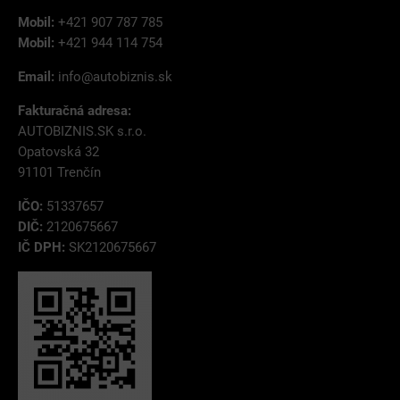
Mobil:
+421 907 787 785
Mobil:
+421 944 114 754
Email:
info@autobiznis.sk
Fakturačná adresa:
AUTOBIZNIS.SK s.r.o.
Opatovská 32
91101 Trenčín
IČO:
51337657
DIČ:
2120675667
IČ DPH:
SK2120675667