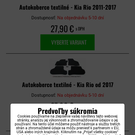
Autokoberce textilné - Kia Rio 2011-2017
Dostupnosť:
Na objednávku 5-10 dní
27,90 €
s DPH
VYBERTE VARIANT
Autokoberce textilné - Kia Rio od 2017
Dostupnosť:
Na objednávku 5-10 dní
27,90 €
s DPH
Predvoľby súkromia
Cookies používame na zlepšenie vašej návštevy tejto webovej
VYBERTE VARIANT
stránky, analýzu jej výkonnosti a zhromažďovanie údajov o jej
používaní. Na tento účel môžeme použiť nástroje a služby tretích
strán a zhromaždené údaje sa môžu preniesť k partnerom v EÚ,
USA alebo iných krajinách. Kliknutím na „Prijať všetky cookies“