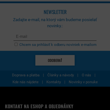
NEWSLETTER
Zadajte e-mail, na ktorý vám budeme posielať
novinky.:
Chcem sa prihlásiť k odberu noviniek e-mailom
ODOBERAŤ
|
|
|
Doprava a platba
Články a návody
O nás
|
|
Kde nás nájdete
Kontakty
Novinky v ponuke
KONTAKT NA ESHOP A OBJEDNÁVKY