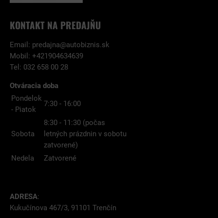
KONTAKT NA PREDAJŇU
Email:
predajna@autobiznis.sk
Mobil: +421904634639
Tel: 032 658 00 28
Otváracia doba
Pondelok
7:30 - 16:00
- Piatok
8:30 - 11:30 (počas
Sobota
letných prázdnin v sobotu
zatvorené)
Nedela
Zatvorené
ADRESA
:
Kukučínova 467/3, 91101 Trenčín