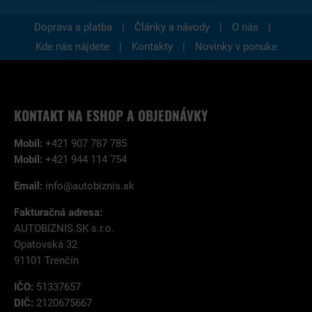
|
|
|
Doprava a platba
Články a návody
O nás
|
|
Kde nás nájdete
Kontakty
Novinky v ponuke
KONTAKT NA ESHOP A OBJEDNÁVKY
Mobil:
+421 907 787 785
Mobil:
+421 944 114 754
Email:
info@autobiznis.sk
Fakturačná adresa:
AUTOBIZNIS.SK s.r.o.
Opatovská 32
91101 Trenčín
IČO:
51337657
DIČ:
2120675667