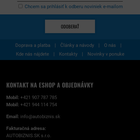
Chcem sa prihlásiť k odberu noviniek e-mailom
ODOBERAŤ
|
|
|
Doprava a platba
Články a návody
O nás
|
|
Kde nás nájdete
Kontakty
Novinky v ponuke
KONTAKT NA ESHOP A OBJEDNÁVKY
Mobil:
+421 907 787 785
Mobil:
+421 944 114 754
Email:
info@autobiznis.sk
Fakturačná adresa:
AUTOBIZNIS.SK s.r.o.