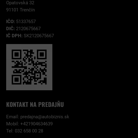
Opatovská 32
91101 Trenčín
IČO:
51337657
DIČ:
2120675667
IČ DPH:
SK2120675667
KONTAKT NA PREDAJŇU
Email:
predajna@autobiznis.sk
Mobil: +421904634639
Tel: 032 658 00 28