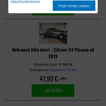
Ukázať podrobnosti
Prijať všetky cookies
DO KOŠÍKA
Ochranná lišta dverí - Citroen C4 Picasso od
2013
Skladové číslo:
F-14/16
Dostupnosť:
Expedícia 1-3 dni
47,90 €
s DPH
DO KOŠÍKA