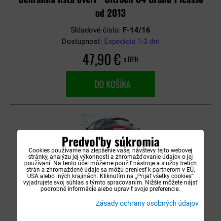
od 2013
Skladové číslo:
F-14/16
Dostupnosť:
Expedícia 1-3 dni
47,90 €
s DPH
DO KOŠÍKA
Predvoľby súkromia
Cookies používame na zlepšenie vašej návštevy tejto webovej
stránky, analýzu jej výkonnosti a zhromažďovanie údajov o jej
používaní. Na tento účel môžeme použiť nástroje a služby tretích
Ochranná lišta dverí - Citroen C4 od 2010
strán a zhromaždené údaje sa môžu preniesť k partnerom v EÚ,
USA alebo iných krajinách. Kliknutím na „Prijať všetky cookies“
vyjadrujete svoj súhlas s týmto spracovaním. Nižšie môžete nájsť
Skladové číslo:
F-31
podrobné informácie alebo upraviť svoje preferencie.
Dostupnosť:
Expedícia 1-5 dní
Zásady ochrany osobných údajov
36,90 €
s DPH