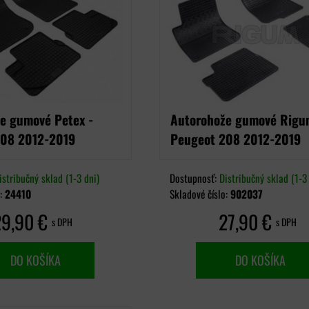
e gumové Petex -
Autorohože gumové Rigu
208 2012-2019
Peugeot 208 2012-2019
istribučný sklad (1-3 dni)
Dostupnosť:
Distribučný sklad (1-3 
o:
24410
Skladové číslo:
902037
29,90 €
27,90 €
s DPH
s DPH
DO KOŠÍKA
DO KOŠÍKA