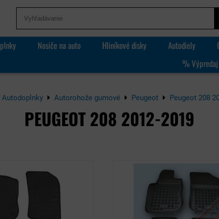
plnky
Nosiče na auto
Hliníkové disky
Autodiely
% Výpredaj
Autodoplnky
Autorohože gumové
Peugeot
Peugeot 208 2
PEUGEOT 208 2012-2019