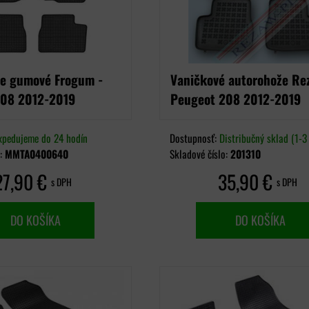
e gumové Frogum -
Vaničkové autorohože Re
208 2012-2019
Peugeot 208 2012-2019
xpedujeme do 24 hodín
Dostupnosť:
Distribučný sklad (1-3 
o:
MMTA0400640
Skladové číslo:
201310
27,90 €
35,90 €
s DPH
s DPH
DO KOŠÍKA
DO KOŠÍKA