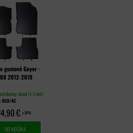
e gumové Geyer -
208 2012-2019
istribučný sklad (1-3 dni)
o:
859/4C
34,90 €
s DPH
DO KOŠÍKA