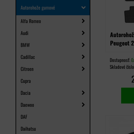
Autorohože gumové
Alfa Romeo
Audi
Autorohož
Peugeot 
BMW
Cadillac
Dostupnosť:
E
Skladové čísl
Citroen
Cupra
Dacia
Daewoo
DAF
Daihatsu