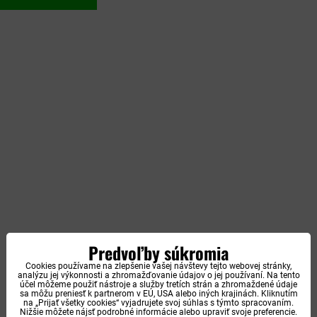
Predvoľby súkromia
Cookies používame na zlepšenie vašej návštevy tejto webovej stránky,
analýzu jej výkonnosti a zhromažďovanie údajov o jej používaní. Na tento
účel môžeme použiť nástroje a služby tretích strán a zhromaždené údaje
sa môžu preniesť k partnerom v EÚ, USA alebo iných krajinách. Kliknutím
na „Prijať všetky cookies“ vyjadrujete svoj súhlas s týmto spracovaním.
Nižšie môžete nájsť podrobné informácie alebo upraviť svoje preferencie.