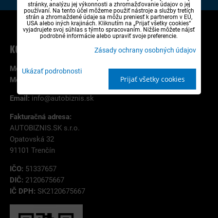
|
|
Kde nás nájdete
Kontakty
Novinky v ponuke
stránky, analýzu jej výkonnosti a zhromažďovanie údajov o jej
používaní. Na tento účel môžeme použiť nástroje a služby tretích
strán a zhromaždené údaje sa môžu preniesť k partnerom v EÚ,
USA alebo iných krajinách. Kliknutím na „Prijať všetky cookies“
vyjadrujete svoj súhlas s týmto spracovaním. Nižšie môžete nájsť
podrobné informácie alebo upraviť svoje preferencie.
KONTAKT NA ESHOP A OBJEDNÁVKY
Zásady ochrany osobných údajov
Mobil:
+421 907 787 785
Ukázať podrobnosti
Prijať všetky cookies
Mobil:
+421 944 114 754
Email:
info@autobiznis.sk
Fakturačná adresa:
AUTOBIZNIS.SK s.r.o.
Opatovská 32
91101 Trenčín
IČO:
51337657
DIČ:
2120675667
IČ DPH:
SK2120675667