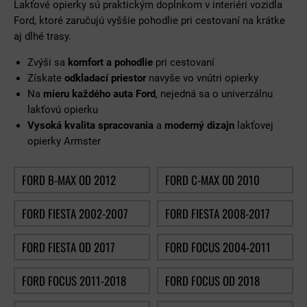
Lakťové opierky sú praktickým doplnkom v interiéri vozidla
Ford, ktoré zaručujú vyššie pohodlie pri cestovaní na krátke
aj dlhé trasy.
Zvýši sa
komfort a pohodlie
pri cestovaní
Získate
odkladací priestor
navyše vo vnútri opierky
Na
mieru každého auta Ford
, nejedná sa o univerzálnu
lakťovú opierku
Vysoká kvalita spracovania
a
moderný dizajn
lakťovej
opierky Armster
FORD B-MAX OD 2012
FORD C-MAX OD 2010
FORD FIESTA 2002-2007
FORD FIESTA 2008-2017
FORD FIESTA OD 2017
FORD FOCUS 2004-2011
FORD FOCUS 2011-2018
FORD FOCUS OD 2018