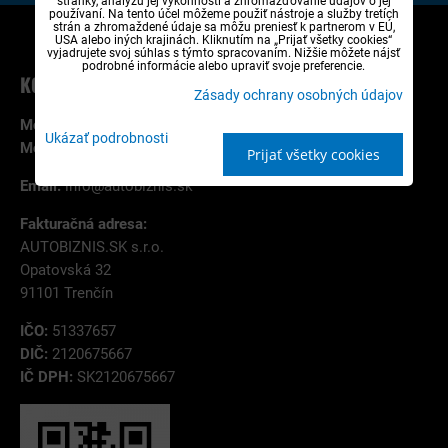
stránky, analýzu jej výkonnosti a zhromažďovanie údajov o jej
používaní. Na tento účel môžeme použiť nástroje a služby tretích
strán a zhromaždené údaje sa môžu preniesť k partnerom v EÚ,
USA alebo iných krajinách. Kliknutím na „Prijať všetky cookies“
vyjadrujete svoj súhlas s týmto spracovaním. Nižšie môžete nájsť
podrobné informácie alebo upraviť svoje preferencie.
KONTAKT NA ESHOP A OBJEDNÁVKY
Zásady ochrany osobných údajov
Mobil:
+421 907 787 785
Ukázať podrobnosti
Mobil:
+421 944 114 754
Prijať všetky cookies
Email:
info@autobiznis.sk
Fakturačná adresa:
AUTOBIZNIS.SK s.r.o.
Opatovská 32
91101 Trenčín
IČO:
51337657
DIČ:
2120675667
IČ DPH:
SK2120675667