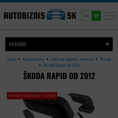
0 €
KATEGÓRIE
Úvod
Autodoplnky
Lakťové opierky Armster
Škoda
Škoda Rapid od 2012
ŠKODA RAPID OD 2012
DOPRAVA ZADARMO + DARČEK