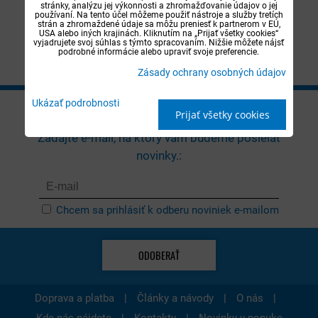
stránky, analýzu jej výkonnosti a zhromažďovanie údajov o jej
používaní. Na tento účel môžeme použiť nástroje a služby tretích
strán a zhromaždené údaje sa môžu preniesť k partnerom v EÚ,
DO KOŠÍKA
USA alebo iných krajinách. Kliknutím na „Prijať všetky cookies“
vyjadrujete svoj súhlas s týmto spracovaním. Nižšie môžete nájsť
podrobné informácie alebo upraviť svoje preferencie.
Zásady ochrany osobných údajov
Ukázať podrobnosti
NEWSLETTER
Prijať všetky cookies
Zadajte e-mail, na ktorý vám budeme posielať
novinky.:
Chcem sa prihlásiť k odberu noviniek e-mailom
ODOBERAŤ
|
|
|
Doprava a platba
Články a návody
O nás
|
|