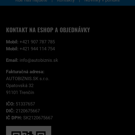
Kde nás nájdete
Kontakty
Novinky v ponuke
KONTAKT NA ESHOP A OBJEDNÁVKY
Mobil:
+421 907 787 785
Mobil:
+421 944 114 754
Email:
info@autobiznis.sk
Fakturačná adresa:
AUTOBIZNIS.SK s.r.o.
Opatovská 32
91101 Trenčín
IČO:
51337657
DIČ:
2120675667
IČ DPH:
SK2120675667