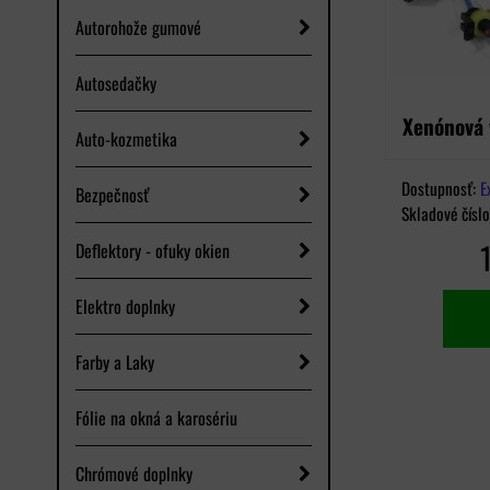
Autorohože gumové
Autosedačky
Xenónová 
Auto-kozmetika
Dostupnosť:
E
Bezpečnosť
Skladové čísl
Deflektory - ofuky okien
Elektro doplnky
Farby a Laky
Fólie na okná a karosériu
Chrómové doplnky