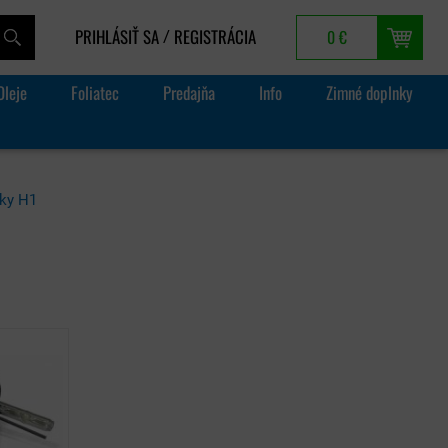
PRIHLÁSIŤ SA
REGISTRÁCIA
0 €
/
Oleje
Foliatec
Predajňa
Info
Zimné doplnky
ky H1