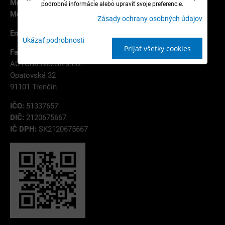
Mobil:
+421 907 787 785
podrobné informácie alebo upraviť svoje preferencie.
Mobil:
+421 944 114 754
Zásady ochrany osobných údajov
Email:
info@autobiznis.sk
Ukázať podrobnosti
Prijať všetky cookies
Fakturačná adresa:
AUTOBIZNIS.SK s.r.o.
Opatovská 32
91101 Trenčín
IČO:
51337657
DIČ:
2120675667
IČ DPH:
SK2120675667