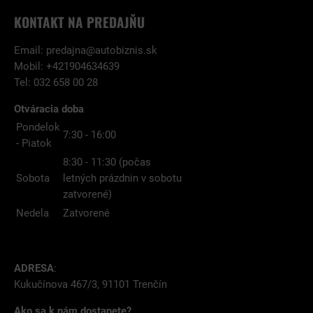
KONTAKT NA PREDAJŇU
Email:
predajna@autobiznis.sk
Mobil: +421904634639
Tel: 032 658 00 28
Otváracia doba
Pondelok
7:30 - 16:00
- Piatok
8:30 - 11:30 (počas
Sobota
letných prázdnin v sobotu
zatvorené)
Nedela
Zatvorené
ADRESA
:
Kukučínova 467/3, 91101 Trenčín
Ako sa k nám dostanete?