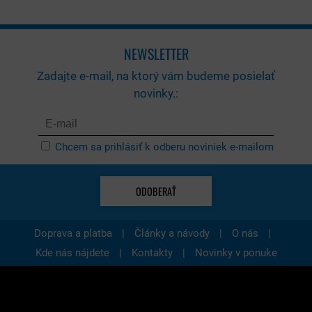
NEWSLETTER
Zadajte e-mail, na ktorý vám budeme posielať
novinky.:
Chcem sa prihlásiť k odberu noviniek e-mailom
ODOBERAŤ
|
|
|
Doprava a platba
Články a návody
O nás
|
|
Kde nás nájdete
Kontakty
Novinky v ponuke