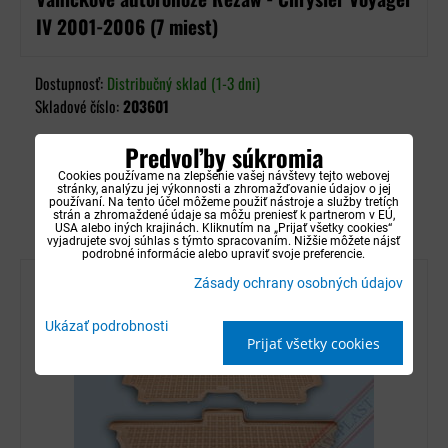
IV 2001-2006 (7 miest)
Dostupnosť:
Distribučný sklad (1-3 dni)
Skladové číslo:
203601
78,90 €
s DPH
Predvoľby súkromia
Cookies používame na zlepšenie vašej návštevy tejto webovej
stránky, analýzu jej výkonnosti a zhromažďovanie údajov o jej
DO KOŠÍKA
používaní. Na tento účel môžeme použiť nástroje a služby tretích
strán a zhromaždené údaje sa môžu preniesť k partnerom v EÚ,
USA alebo iných krajinách. Kliknutím na „Prijať všetky cookies“
vyjadrujete svoj súhlas s týmto spracovaním. Nižšie môžete nájsť
podrobné informácie alebo upraviť svoje preferencie.
Zásady ochrany osobných údajov
Ukázať podrobnosti
Prijať všetky cookies