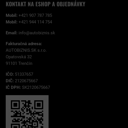
KONTAKT NA ESHOP A OBJEDNÁVKY
Mobil:
+421 907 787 785
Mobil:
+421 944 114 754
Email:
info@autobiznis.sk
Fakturačná adresa:
AUTOBIZNIS.SK s.r.o.
Opatovská 32
91101 Trenčín
IČO:
51337657
DIČ:
2120675667
IČ DPH:
SK2120675667