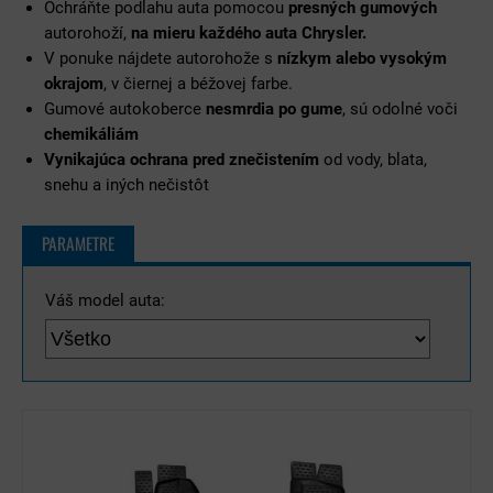
Ochráňte podlahu auta pomocou
presných gumových
autorohoží,
na mieru každého auta Chrysler.
V ponuke nájdete autorohože s
nízkym alebo vysokým
okrajom
, v čiernej a béžovej farbe.
Gumové autokoberce
nesmrdia po gume
, sú odolné voči
chemikáliám
Vynikajúca ochrana pred znečistením
od vody, blata,
snehu a iných nečistôt
PARAMETRE
Váš model auta: