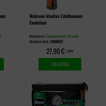
mer
Núdzové kladivo LifeHammer
Evolution
n
Dostupnosť:
Expedujeme do 24 hodín
Skladové číslo:
2380557
27,90 €
s DPH
DO KOŠÍKA