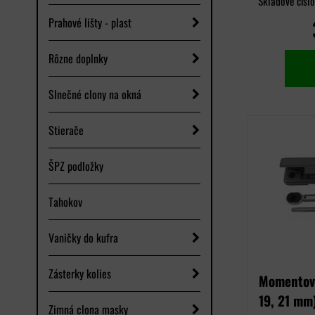
Skladové čísl
Prahové lišty - plast
Rôzne doplnky
Slnečné clony na okná
Stierače
ŠPZ podložky
Tahokov
Vaničky do kufra
Zásterky kolies
Momentový
19, 21 mm
Zimná clona masky