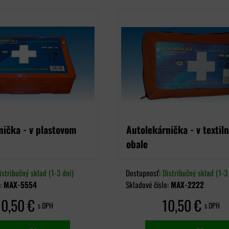
nička - v plastovom
Autolekárnička - v textil
obale
istribučný sklad (1-3 dni)
Dostupnosť:
Distribučný sklad (1-3 
o:
MAX-5554
Skladové číslo:
MAX-2222
10,50 €
10,50 €
s DPH
s DPH