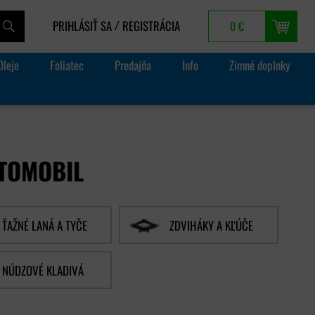
PRIHLÁSIŤ SA
REGISTRÁCIA
0 €
/
Oleje
Foliatec
Predajňa
Info
Zimné doplnky
TOMOBIL
ŤAŽNÉ LANÁ A TYČE
ZDVIHÁKY A KĽÚČE
NÚDZOVÉ KLADIVÁ