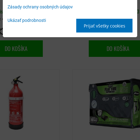
Zásady ochrany osobných údajov
istribučný sklad (1-3 dni)
Dostupnosť:
Distribučný sklad (1-3 
o:
44710000
Skladové číslo:
MAX-PS1-XNABC
Ukázať podrobnosti
Prijať všetky cookies
33,90 €
13,90 €
s DPH
s DPH
DO KOŠÍKA
DO KOŠÍKA