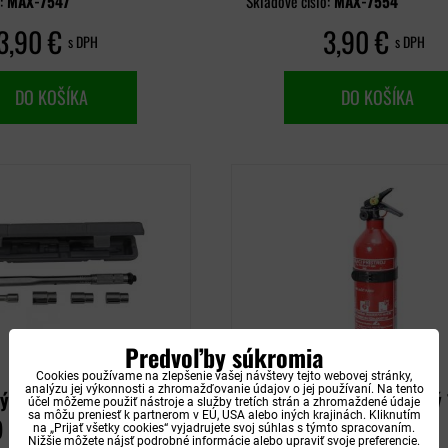
o:
MAX-7547
Skladové číslo:
MAX-7554
3,90 €
3,90 €
s DPH
s DPH
DO KOŠÍKA
DO KOŠÍKA
Predvoľby súkromia
Cookies používame na zlepšenie vašej návštevy tejto webovej stránky,
analýzu jej výkonnosti a zhromažďovanie údajov o jej používaní. Na tento
 kľúč na kolesá (17,
Hasiaci prístroj práškový
účel môžeme použiť nástroje a služby tretích strán a zhromaždené údaje
sa môžu preniesť k partnerom v EÚ, USA alebo iných krajinách. Kliknutím
)
ABC s vešiakom
na „Prijať všetky cookies“ vyjadrujete svoj súhlas s týmto spracovaním.
Nižšie môžete nájsť podrobné informácie alebo upraviť svoje preferencie.