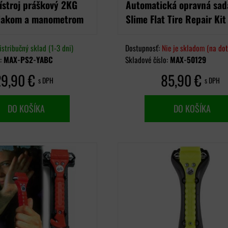
ístroj práškový 2KG
Automatická opravná sad
šiakom a manometrom
Slime Flat Tire Repair Kit
istribučný sklad (1-3 dni)
Dostupnosť:
Nie je skladom (na dot
o:
MAX-PS2-YABC
Skladové číslo:
MAX-50129
29,90 €
85,90 €
s DPH
s DPH
DO KOŠÍKA
DO KOŠÍKA