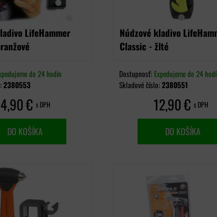
ladivo LifeHammer
Núdzové kladivo LifeHam
oranžové
Classic - žlté
xpedujeme do 24 hodín
Dostupnosť:
Expedujeme do 24 hodí
o:
2380553
Skladové číslo:
2380551
14,90 €
12,90 €
s DPH
s DPH
DO KOŠÍKA
DO KOŠÍKA