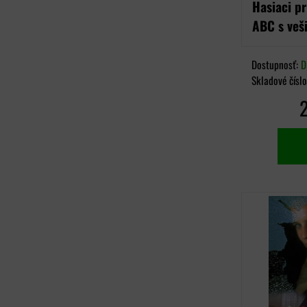
Hasiaci pr
ABC s ve
Dostupnosť:
D
Skladové čísl