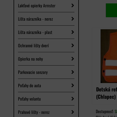
Lakťové opierky Armster
Lišta nárazníka - nerez
Lišta nárazníka - plast
Ochranné lišty dverí
Opierka na nohy
Parkovacie senzory
Poťahy do auta
Detská re
(Chlapec)
Poťahy volantu
Dostupnosť:
S
Prahové lišty - nerez