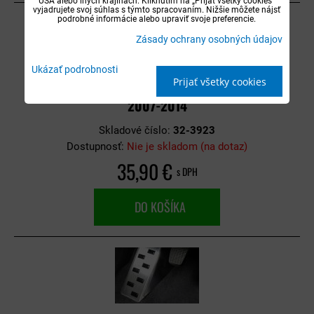
USA alebo iných krajinách. Kliknutím na „Prijať všetky cookies“
vyjadrujete svoj súhlas s týmto spracovaním. Nižšie môžete nájsť
podrobné informácie alebo upraviť svoje preferencie.
Zásady ochrany osobných údajov
Ukázať podrobnosti
Prijať všetky cookies
Opierka na nohu nerezová - Nissan Qashqai
2007-2014
Skladové číslo:
32-3923
Dostupnosť:
Nie je skladom (na dotaz)
35,90 €
s DPH
DO KOŠÍKA