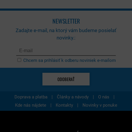
NEWSLETTER
Zadajte e-mail, na ktorý vám budeme posielať
novinky.:
Chcem sa prihlásiť k odberu noviniek e-mailom
ODOBERAŤ
|
|
|
Doprava a platba
Články a návody
O nás
|
|
Kde nás nájdete
Kontakty
Novinky v ponuke