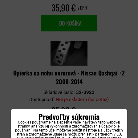
35,90 €
s DPH
DO KOŠÍKA
Opierka na nohu nerezová - Nissan Qashqai +2
2008-2014
Skladové číslo:
32-3923
Dostupnosť:
Nie je skladom (na dotaz)
35,90 €
s DPH
Predvoľby súkromia
Cookies používame na zlepšenie vašej návštevy tejto webovej
DO KOŠÍKA
stránky, analýzu jej výkonnosti a zhromažďovanie údajov o jej
používaní. Na tento účel môžeme použiť nástroje a služby tretích
strán a zhromaždené údaje sa môžu preniesť k partnerom v EÚ,