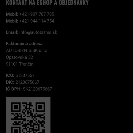
KONTAKT NA ESHOP A OBJEDNÁVKY
Mobil:
+421 907 787 785
Mobil:
+421 944 114 754
Email:
info@autobiznis.sk
Fakturačná adresa:
AUTOBIZNIS.SK s.r.o.
Opatovská 32
91101 Trenčín
IČO:
51337657
DIČ:
2120675667
IČ DPH:
SK2120675667