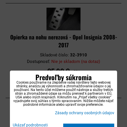
Opierka na nohu nerezová - Opel Insignia 2008-
2017
Skladové číslo:
32-3910
Dostupnosť:
Nie je skladom (na dotaz)
35,90 €
s DPH
Predvoľby súkromia
Cookies používame na zlepšenie vašej návštevy tejto webovej
DO KOŠÍKA
stránky, analýzu jej výkonnosti a zhromažďovanie údajov o jej
používaní. Na tento účel môžeme použiť nástroje a služby tretích
strán a zhromaždené údaje sa môžu preniesť k partnerom v EÚ,
USA alebo iných krajinách. Kliknutím na „Prijať všetky cookies“
vyjadrujete svoj súhlas s týmto spracovaním. Nižšie môžete nájsť
podrobné informácie alebo upraviť svoje preferencie.
Zásady ochrany osobných údajov
Ukázať podrobnosti