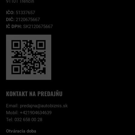
91101 Trenčín
IČO:
51337657
DIČ:
2120675667
IČ DPH:
SK2120675667
KONTAKT NA PREDAJŇU
Email:
predajna@autobiznis.sk
Mobil: +421904634639
Tel: 032 658 00 28
Otváracia doba