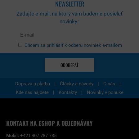
NEWSLETTER
Zadajte e-mail, na ktorý vám budeme posielať
novinky.:
Chcem sa prihlásiť k odberu noviniek e-mailom
ODOBERAŤ
|
|
|
Doprava a platba
Články a návody
O nás
|
|
Kde nás nájdete
Kontakty
Novinky v ponuke
KONTAKT NA ESHOP A OBJEDNÁVKY
Mobil:
+421 907 787 785