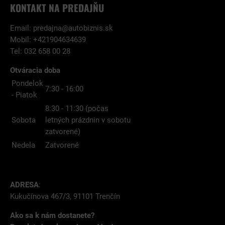
KONTAKT NA PREDAJŇU
Email:
predajna@autobiznis.sk
Mobil: +421904634639
Tel: 032 658 00 28
Otváracia doba
Pondelok
7:30 - 16:00
- Piatok
8:30 - 11:30 (počas
Sobota
letných prázdnin v sobotu
zatvorené)
Nedela
Zatvorené
ADRESA
:
Kukučínova 467/3, 91101 Trenčín
Ako sa k nám dostanete?