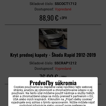
Skladové číslo:
SSCOCT1712
Dostupnosť:
Vypredané
88,90 €
s DPH
Kryt prednej kapoty - Škoda Rapid 2012-2019
Skladové číslo:
SSCRAP1212
Dostupnosť:
Vypredané
76,90 €
s DPH
Predvoľby súkromia
Cookies používame na zlepšenie vašej návštevy tejto webovej
stránky, analýzu jej výkonnosti a zhromažďovanie údajov o jej
používaní. Na tento účel môžeme použiť nástroje a služby tretích
strán a zhromaždené údaje sa môžu preniesť k partnerom v EÚ,
USA alebo iných krajinách. Kliknutím na „Prijať všetky cookies“
vyjadrujete svoj súhlas s týmto spracovaním. Nižšie môžete nájsť
podrobné informácie alebo upraviť svoje preferencie.