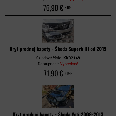
76,90 €
s DPH
Kryt prednej kapoty - Škoda Superb III od 2015
Skladové číslo:
KK02149
Dostupnosť:
Vypredané
71,90 €
s DPH
Kryt prednej kapoty - Škoda Yeti 2009-2013