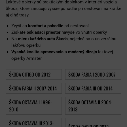
Lakťové opierky sú praktickým doplnkom v interiéri vozidla
Škoda, ktoré zaručujú vyššie pohodlie pri cestovaní na krátke
aj dlhé trasy.
Zvýši sa
komfort a pohodlie
pri cestovaní
Získate
odkladací priestor
navyše vo vnútri opierky
Na
mieru každého auta Škoda
, nejedná sa o univerzálnu
lakťovú opierku
Vysoká kvalita spracovania
a
moderný dizajn
lakťovej
opierky Armster
ŠKODA CITIGO OD 2012
ŠKODA FABIA I 2000-2007
ŠKODA FABIA II 2007-2014
ŠKODA FABIA III OD 2014
ŠKODA OCTAVIA I 1996-
ŠKODA OCTAVIA II 2004-
2010
2013
ŠKODA OCTAVIA III 2013-
ŠKODA RAPID OD 2012