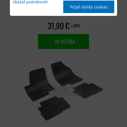
Ukázať podrobnosti
Prijať všetky cookies
Dostupnosť:
Distribučný sklad (1-3 dni)
Skladové číslo:
0233
31,90 €
s DPH
DO KOŠÍKA