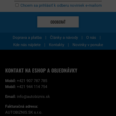
Chcem sa prihlásiť k odberu noviniek e-mailom
ODOBERAŤ
|
|
|
Doprava a platba
Články a návody
O nás
|
|
Kde nás nájdete
Kontakty
Novinky v ponuke
KONTAKT NA ESHOP A OBJEDNÁVKY
Mobil:
+421 907 787 785
Mobil:
+421 944 114 754
Email:
info@autobiznis.sk
Fakturačná adresa:
AUTOBIZNIS.SK s.r.o.