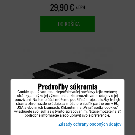
29,90 €
s DPH
DO KOŠÍKA
Predvoľby súkromia
Cookies používame na zlepšenie vašej návštevy tejto webovej
stránky, analýzu jej výkonnosti a zhromažďovanie údajov o jej
používaní. Na tento účel môžeme použiť nástroje a služby tretích
strán a zhromaždené údaje sa môžu preniesť k partnerom v EÚ,
USA alebo iných krajinách. Kliknutím na „Prijať všetky cookies“
vyjadrujete svoj súhlas s týmto spracovaním. Nižšie môžete nájsť
Autorohože gumové Gledring - Kia Soul 2008-
podrobné informácie alebo upraviť svoje preferencie.
2014
Zásady ochrany osobných údajov