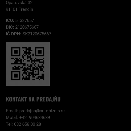
Opatovská 32
91101 Trenčín
IČO:
51337657
DIČ:
2120675667
IČ DPH:
SK2120675667
KONTAKT NA PREDAJŇU
Email:
predajna@autobiznis.sk
Mobil: +421904634639
Tel: 032 658 00 28