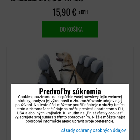
15,90 €
s DPH
DO KOŠÍKA
Predvoľby súkromia
Cookies používame na zlepšenie vašej návštevy tejto webovej
stránky, analýzu jej výkonnosti a zhromažďovanie údajov o jej
používaní. Na tento účel môžeme použiť nástroje a služby tretích
strán a zhromaždené údaje sa môžu preniesť k partnerom v EÚ,
USA alebo iných krajinách. Kliknutím na „Prijať všetky cookies“
vyjadrujete svoj súhlas s týmto spracovaním. Nižšie môžete nájsť
podrobné informácie alebo upraviť svoje preferencie.
Ochranný poťah zadných sedadiel na prepravu
Zásady ochrany osobných údajov
psa v aute - Alex