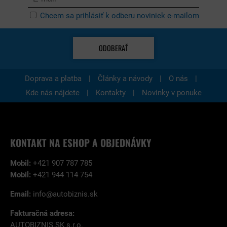
Chcem sa prihlásiť k odberu noviniek e-mailom
ODOBERAŤ
|
|
|
Doprava a platba
Články a návody
O nás
|
|
Kde nás nájdete
Kontakty
Novinky v ponuke
KONTAKT NA ESHOP A OBJEDNÁVKY
Mobil:
+421 907 787 785
Mobil:
+421 944 114 754
Email:
info@autobiznis.sk
Fakturačná adresa:
AUTOBIZNIS.SK s.r.o.