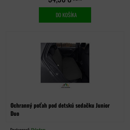
DO KOŠÍKA
Ochranný poťah pod detskú sedačku Junior
Duo
Dostupnosť:
Skladom