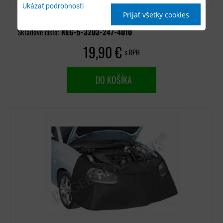
Ukázať podrobnosti
Prijať všetky cookies
Dostupnosť:
Skladom
Skladové číslo:
KEG-5-3203-247-4010
19,90 €
s DPH
DO KOŠÍKA