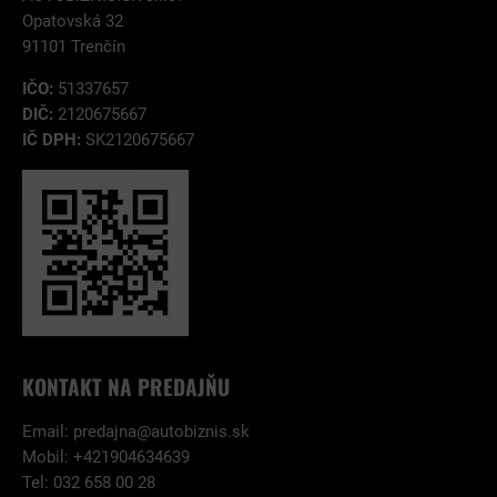
Opatovská 32
91101 Trenčín
IČO:
51337657
DIČ:
2120675667
IČ DPH:
SK2120675667
KONTAKT NA PREDAJŇU
Email:
predajna@autobiznis.sk
Mobil: +421904634639
Tel: 032 658 00 28