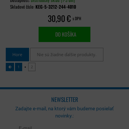
Dostupnosť:
Distribučný sklad (1-3 dni)
Skladové číslo:
KEG-5-3212-244-4010
30,90 €
s DPH
DO KOŠÍKA
Hore
Nie sú žiadne ďalšie produkty.
1
2
NEWSLETTER
Zadajte e-mail, na ktorý vám budeme posielať
novinky.: