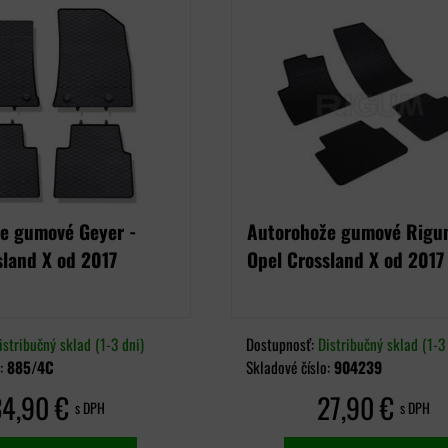
e gumové Geyer -
Autorohože gumové Rigu
sland X od 2017
Opel Crossland X od 2017
istribučný sklad (1-3 dni)
Dostupnosť:
Distribučný sklad (1-3 
o:
885/4C
Skladové číslo:
904239
34,90 €
27,90 €
s DPH
s DPH