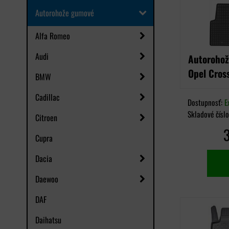
Autorohože gumové
Alfa Romeo
Audi
Autorohož
Opel Cros
BMW
Cadillac
Dostupnosť:
E
Skladové čísl
Citroen
Cupra
Dacia
Daewoo
DAF
Daihatsu