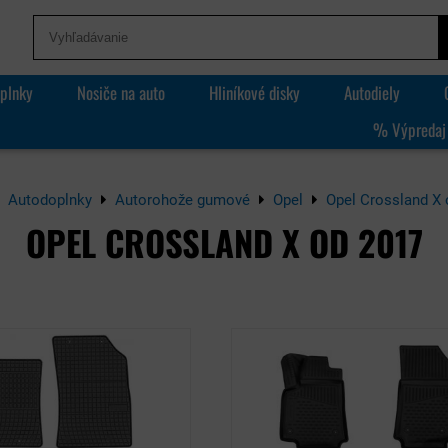
plnky
Nosiče na auto
Hliníkové disky
Autodiely
% Výpredaj
Autodoplnky
Autorohože gumové
Opel
Opel Crossland X 
OPEL CROSSLAND X OD 2017