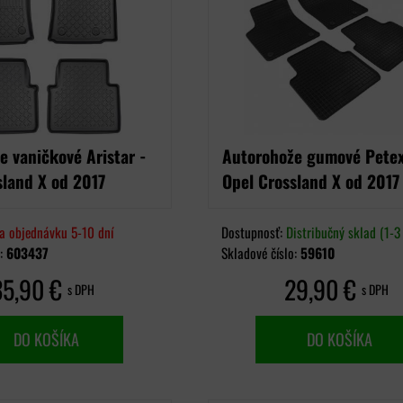
e vaničkové Aristar -
Autorohože gumové Petex
sland X od 2017
Opel Crossland X od 2017
a objednávku 5-10 dní
Dostupnosť:
Distribučný sklad (1-3 
o:
603437
Skladové číslo:
59610
35,90 €
29,90 €
s DPH
s DPH
DO KOŠÍKA
DO KOŠÍKA