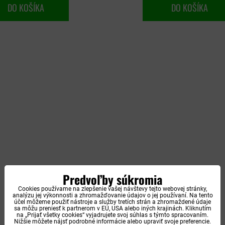
DO KOŠÍKA
DO KOŠÍKA
Predvoľby súkromia
Cookies používame na zlepšenie vašej návštevy tejto webovej stránky,
analýzu jej výkonnosti a zhromažďovanie údajov o jej používaní. Na tento
účel môžeme použiť nástroje a služby tretích strán a zhromaždené údaje
sa môžu preniesť k partnerom v EÚ, USA alebo iných krajinách. Kliknutím
na „Prijať všetky cookies“ vyjadrujete svoj súhlas s týmto spracovaním.
Nižšie môžete nájsť podrobné informácie alebo upraviť svoje preferencie.