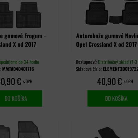
e gumové Frogum -
Autorohože gumové Novli
sland X od 2017
Opel Crossland X od 2017
xpedujeme do 24 hodín
Dostupnosť:
Distribučný sklad (1-3 
o:
MMTA040401716
Skladové číslo:
ELEMENT3D01972
30,90 €
40,90 €
s DPH
s DPH
DO KOŠÍKA
DO KOŠÍKA