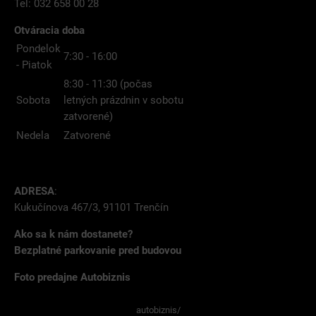
Tel: 032 658 00 28
Otváracia doba
Pondelok
7:30 - 16:00
- Piatok
8:30 - 11:30 (počas
Sobota
letných prázdnin v sobotu
zatvorené)
Nedela
Zatvorené
ADRESA
:
Kukučínova 467/3, 91101 Trenčín
Ako sa k nám dostanete?
Bezplatné parkovanie pred budovou
Foto predajne Autobiznis
autobiznis/