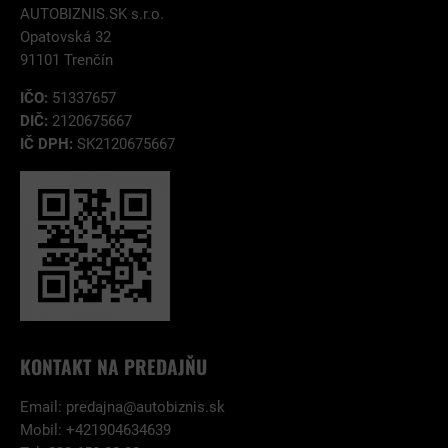
AUTOBIZNIS.SK s.r.o.
Opatovská 32
91101 Trenčín
IČO:
51337657
DIČ:
2120675667
IČ DPH:
SK2120675667
KONTAKT NA PREDAJŇU
Email:
predajna@autobiznis.sk
Mobil: +421904634639