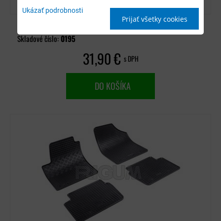
Ukázať podrobnosti
Prijať všetky cookies
Dostupnosť:
Nie je skladom (na dotaz)
Skladové číslo:
0195
31,90 €
s DPH
DO KOŠÍKA