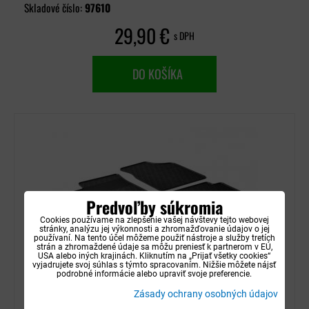
Skladové číslo:
97610
29,90 €
s DPH
DO KOŠÍKA
Predvoľby súkromia
Cookies používame na zlepšenie vašej návštevy tejto webovej
stránky, analýzu jej výkonnosti a zhromažďovanie údajov o jej
používaní. Na tento účel môžeme použiť nástroje a služby tretích
strán a zhromaždené údaje sa môžu preniesť k partnerom v EÚ,
USA alebo iných krajinách. Kliknutím na „Prijať všetky cookies“
vyjadrujete svoj súhlas s týmto spracovaním. Nižšie môžete nájsť
podrobné informácie alebo upraviť svoje preferencie.
Autorohože gumové Gledring - Hyundai i10
Zásady ochrany osobných údajov
2008-2014