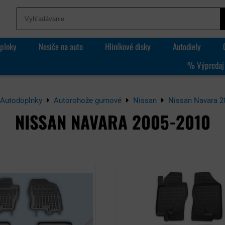
plnky
Nosiče na auto
Hliníkové disky
Autodiely
% Výpredaj
Autodoplnky
Autorohože gumové
Nissan
Nissan Navara 2
NISSAN NAVARA 2005-2010