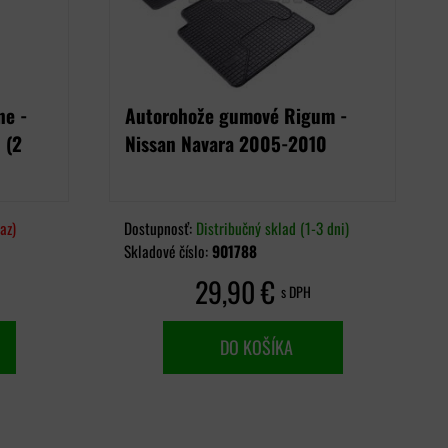
ne -
Autorohože gumové Rigum -
 (2
Nissan Navara 2005-2010
az)
Dostupnosť:
Distribučný sklad (1-3 dni)
Skladové číslo:
901788
29,90 €
s DPH
DO KOŠÍKA