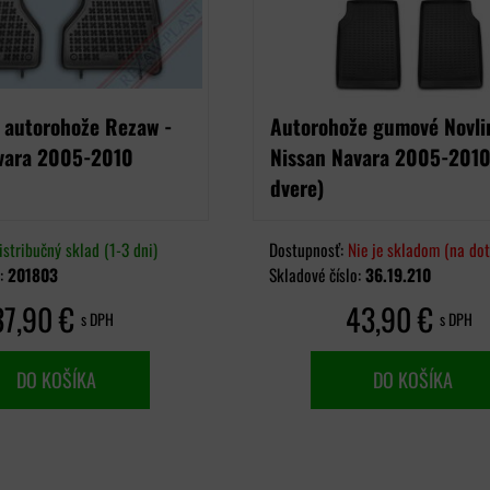
 autorohože Rezaw -
Autorohože gumové Novli
vara 2005-2010
Nissan Navara 2005-2010
dvere)
istribučný sklad (1-3 dni)
Dostupnosť:
Nie je skladom (na dot
o:
201803
Skladové číslo:
36.19.210
37,90 €
43,90 €
s DPH
s DPH
DO KOŠÍKA
DO KOŠÍKA