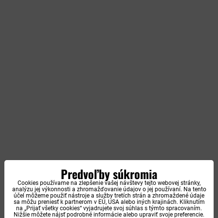
Predvoľby súkromia
Cookies používame na zlepšenie vašej návštevy tejto webovej stránky,
analýzu jej výkonnosti a zhromažďovanie údajov o jej používaní. Na tento
účel môžeme použiť nástroje a služby tretích strán a zhromaždené údaje
sa môžu preniesť k partnerom v EÚ, USA alebo iných krajinách. Kliknutím
na „Prijať všetky cookies“ vyjadrujete svoj súhlas s týmto spracovaním.
Nižšie môžete nájsť podrobné informácie alebo upraviť svoje preferencie.