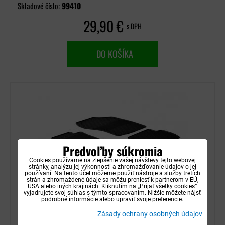
Skladové číslo:
99410
29,90 €
s DPH
DO KOŠÍKA
Predvoľby súkromia
Cookies používame na zlepšenie vašej návštevy tejto webovej
stránky, analýzu jej výkonnosti a zhromažďovanie údajov o jej
používaní. Na tento účel môžeme použiť nástroje a služby tretích
strán a zhromaždené údaje sa môžu preniesť k partnerom v EÚ,
USA alebo iných krajinách. Kliknutím na „Prijať všetky cookies“
vyjadrujete svoj súhlas s týmto spracovaním. Nižšie môžete nájsť
podrobné informácie alebo upraviť svoje preferencie.
Autorohože gumové Gledring - Citroen C-
Zásady ochrany osobných údajov
Crosser 2007-2012