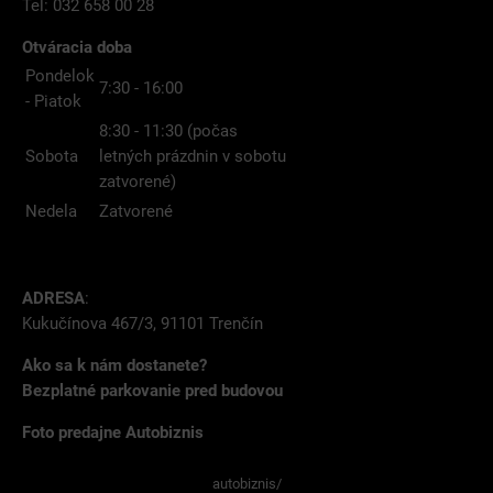
Tel: 032 658 00 28
Otváracia doba
Pondelok
7:30 - 16:00
- Piatok
8:30 - 11:30 (počas
Sobota
letných prázdnin v sobotu
zatvorené)
Nedela
Zatvorené
ADRESA
:
Kukučínova 467/3, 91101 Trenčín
Ako sa k nám dostanete?
Bezplatné parkovanie pred budovou
Foto predajne Autobiznis
autobiznis/