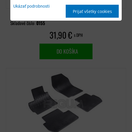
Ukázať podrobnosti
Prijať všetky cookies
Dostupnosť:
Nie je skladom (na dotaz)
Skladové číslo:
0155
31,90 €
s DPH
DO KOŠÍKA