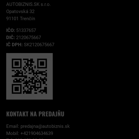
AUTOBIZNIS.SK s.r.o.
Opatovská 32
91101 Trenčín
IČO:
51337657
DIČ:
2120675667
IČ DPH:
SK2120675667
KONTAKT NA PREDAJŇU
Email:
predajna@autobiznis.sk
Mobil: +421904634639