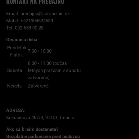
KONTAKT NA PREDAJŇU
Email:
predajna@autobiznis.sk
Mobil: +421904634639
Tel: 032 658 00 28
Otváracia doba
Pondelok
7:30 - 16:00
- Piatok
8:30 - 11:30 (počas
Sobota
letných prázdnin v sobotu
zatvorené)
Nedela
Zatvorené
ADRESA
:
Kukučínova 467/3, 91101 Trenčín
Ako sa k nám dostanete?
Bezplatné parkovanie pred budovou