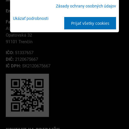
Mobil:
+421 944 114 754
Zásady ochrany osobných údajov
Email:
info@autobiznis.sk
Ukázať podrobnosti
Fakturačná adresa:
Prijať všetky cookies
AUTOBIZNIS.SK s.r.o.
Opatovská 32
91101 Trenčín
IČO:
51337657
DIČ:
2120675667
IČ DPH:
SK2120675667