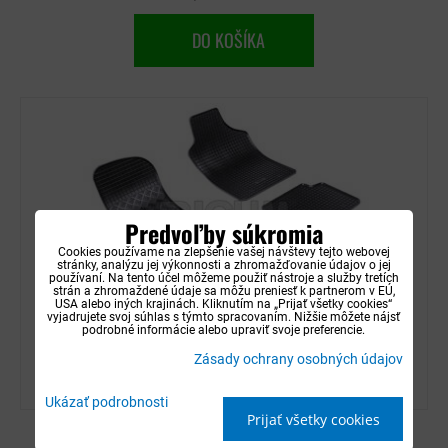
DO KOŠÍKA
Predvoľby súkromia
Cookies používame na zlepšenie vašej návštevy tejto webovej
stránky, analýzu jej výkonnosti a zhromažďovanie údajov o jej
používaní. Na tento účel môžeme použiť nástroje a služby tretích
strán a zhromaždené údaje sa môžu preniesť k partnerom v EÚ,
USA alebo iných krajinách. Kliknutím na „Prijať všetky cookies“
vyjadrujete svoj súhlas s týmto spracovaním. Nižšie môžete nájsť
podrobné informácie alebo upraviť svoje preferencie.
Autorohože gumové Rigum - Ford KA 2008-
Zásady ochrany osobných údajov
2014
Ukázať podrobnosti
Prijať všetky cookies
Dostupnosť:
Distribučný sklad (1-3 dni)