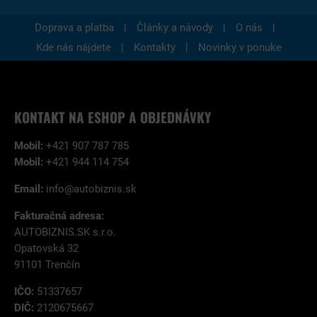
|
|
|
Doprava a platba
Články a návody
O nás
|
|
Kde nás nájdete
Kontakty
Novinky v ponuke
KONTAKT NA ESHOP A OBJEDNÁVKY
Mobil:
+421 907 787 785
Mobil:
+421 944 114 754
Email:
info@autobiznis.sk
Fakturačná adresa:
AUTOBIZNIS.SK s.r.o.
Opatovská 32
91101 Trenčín
IČO:
51337657
DIČ:
2120675667