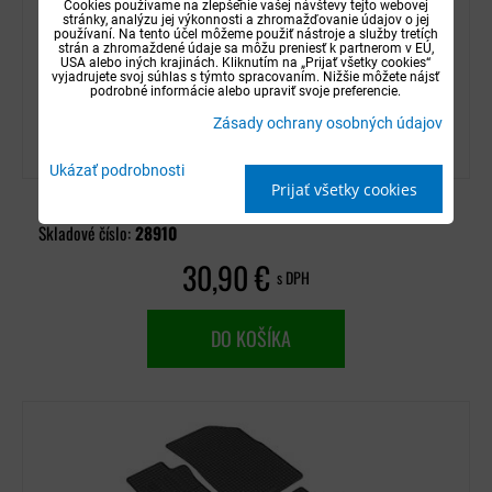
Cookies používame na zlepšenie vašej návštevy tejto webovej
stránky, analýzu jej výkonnosti a zhromažďovanie údajov o jej
používaní. Na tento účel môžeme použiť nástroje a služby tretích
strán a zhromaždené údaje sa môžu preniesť k partnerom v EÚ,
USA alebo iných krajinách. Kliknutím na „Prijať všetky cookies“
vyjadrujete svoj súhlas s týmto spracovaním. Nižšie môžete nájsť
podrobné informácie alebo upraviť svoje preferencie.
Autorohože gumové Petex - Dacia Duster 2010-
Zásady ochrany osobných údajov
2013
Ukázať podrobnosti
Prijať všetky cookies
Dostupnosť:
Distribučný sklad (1-3 dni)
Skladové číslo:
28910
30,90 €
s DPH
DO KOŠÍKA