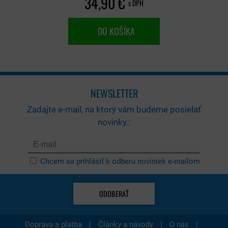
34,90 €
s DPH
DO KOŠÍKA
NEWSLETTER
Zadajte e-mail, na ktorý vám budeme posielať
novinky.:
Chcem sa prihlásiť k odberu noviniek e-mailom
ODOBERAŤ
|
|
|
Doprava a platba
Články a návody
O nás