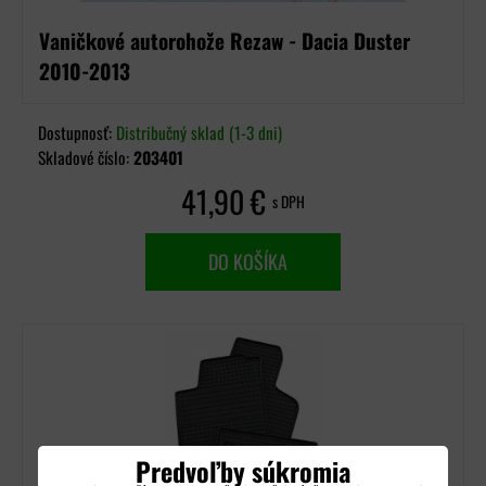
Vaničkové autorohože Rezaw - Dacia Duster
2010-2013
Dostupnosť:
Distribučný sklad (1-3 dni)
Skladové číslo:
203401
41,90 €
s DPH
DO KOŠÍKA
Predvoľby súkromia