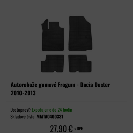
Autorohože gumové Frogum - Dacia Duster
2010-2013
Dostupnosť:
Expedujeme do 24 hodín
Skladové číslo:
MMTA0400331
27,90 €
s DPH