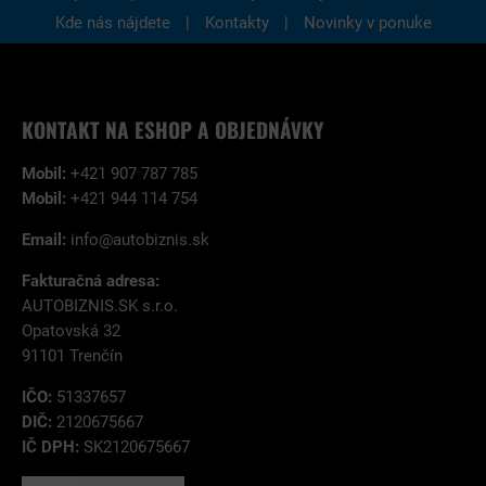
|
|
Kde nás nájdete
Kontakty
Novinky v ponuke
KONTAKT NA ESHOP A OBJEDNÁVKY
Mobil:
+421 907 787 785
Mobil:
+421 944 114 754
Email:
info@autobiznis.sk
Fakturačná adresa:
AUTOBIZNIS.SK s.r.o.
Opatovská 32
91101 Trenčín
IČO:
51337657
DIČ:
2120675667
IČ DPH:
SK2120675667