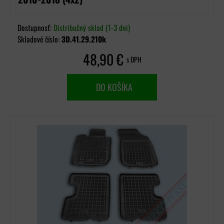
Dostupnosť:
Distribučný sklad (1-3 dni)
Skladové číslo:
3D.41.29.210k
48,90 €
s DPH
DO KOŠÍKA