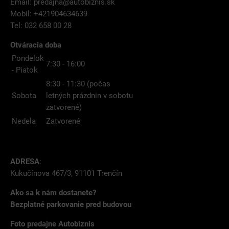
Email:
predajna@autobiznis.sk
Mobil: +421904634639
Tel: 032 658 00 28
Otváracia doba
Pondelok
7:30 - 16:00
- Piatok
8:30 - 11:30 (počas
Sobota
letných prázdnin v sobotu
zatvorené)
Nedela
Zatvorené
ADRESA
:
Kukučínova 467/3, 91101 Trenčín
Ako sa k nám dostanete?
Bezplatné parkovanie pred budovou
Foto predajne Autobiznis