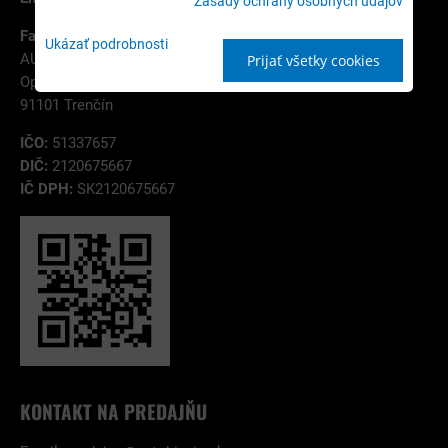
Zásady ochrany osobných údajov
Fakturačná adresa:
Ukázať podrobnosti
AUTOBIZNIS.SK s.r.o.
Prijať všetky cookies
Opatovská 32
91101 Trenčín
IČO:
51337657
DIČ:
2120675667
IČ DPH:
SK2120675667
KONTAKT NA PREDAJŇU