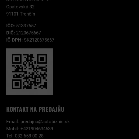
Opatovská 32
91101 Trenčín
IČO:
51337657
DIČ:
2120675667
IČ DPH:
SK2120675667
KONTAKT NA PREDAJŇU
Email:
predajna@autobiznis.sk
Mobil: +421904634639
Tel: 032 658 00 28