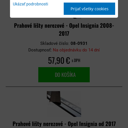
Ukázať podrobnosti
Prijať všetky cookies
Prahové lišty nerezové - Opel Insignia 2008-
2017
Skladové číslo:
08-0931
Dostupnosť:
Na objednávku do 14 dní
57,90 €
s DPH
DO KOŠÍKA
Prahové lišty nerezové - Opel Insignia od 2017