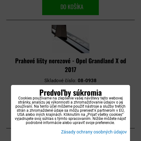
DO KOŠÍKA
Prahové lišty nerezové - Opel Grandland X od
2017
Skladové číslo:
08-0938
Dostupnosť:
Na objednávku do 14 dní
Predvoľby súkromia
57,90 €
s DPH
Cookies používame na zlepšenie vašej návštevy tejto webovej
stránky, analýzu jej výkonnosti a zhromažďovanie údajov o jej
používaní. Na tento účel môžeme použiť nástroje a služby tretích
strán a zhromaždené údaje sa môžu preniesť k partnerom v EÚ,
DO KOŠÍKA
USA alebo iných krajinách. Kliknutím na „Prijať všetky cookies“
vyjadrujete svoj súhlas s týmto spracovaním. Nižšie môžete nájsť
podrobné informácie alebo upraviť svoje preferencie.
Zásady ochrany osobných údajov