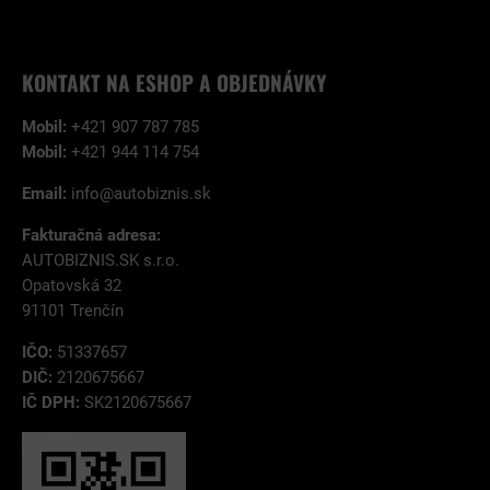
KONTAKT NA ESHOP A OBJEDNÁVKY
Mobil:
+421 907 787 785
Mobil:
+421 944 114 754
Email:
info@autobiznis.sk
Fakturačná adresa:
AUTOBIZNIS.SK s.r.o.
Opatovská 32
91101 Trenčín
IČO:
51337657
DIČ:
2120675667
IČ DPH:
SK2120675667