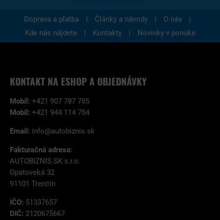
|
|
|
Doprava a platba
Články a návody
O nás
|
|
Kde nás nájdete
Kontakty
Novinky v ponuke
KONTAKT NA ESHOP A OBJEDNÁVKY
Mobil:
+421 907 787 785
Mobil:
+421 944 114 754
Email:
info@autobiznis.sk
Fakturačná adresa:
AUTOBIZNIS.SK s.r.o.
Opatovská 32
91101 Trenčín
IČO:
51337657
DIČ:
2120675667