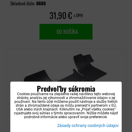
Skladové číslo:
0880
31,90 €
s DPH
DO KOŠÍKA
Predvoľby súkromia
Cookies používame na zlepšenie vašej návštevy tejto webovej
stránky, analýzu jej výkonnosti a zhromažďovanie údajov o jej
používaní. Na tento účel môžeme použiť nástroje a služby tretích
strán a zhromaždené údaje sa môžu preniesť k partnerom v EÚ,
USA alebo iných krajinách. Kliknutím na „Prijať všetky cookies“
vyjadrujete svoj súhlas s týmto spracovaním. Nižšie môžete nájsť
podrobné informácie alebo upraviť svoje preferencie.
Autorohože gumové Rigum - Renault Master od
Zásady ochrany osobných údajov
2010