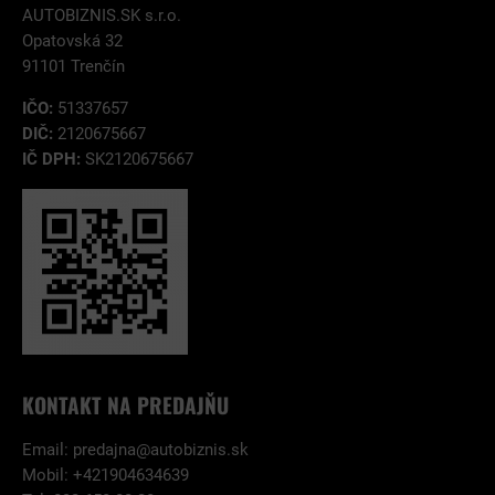
AUTOBIZNIS.SK s.r.o.
Opatovská 32
91101 Trenčín
IČO:
51337657
DIČ:
2120675667
IČ DPH:
SK2120675667
KONTAKT NA PREDAJŇU
Email:
predajna@autobiznis.sk
Mobil: +421904634639