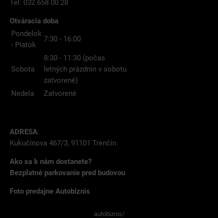
Tel: 032 658 00 28
Otváracia doba
Pondelok
7:30 - 16:00
- Piatok
8:30 - 11:30 (počas
Sobota
letných prázdnin v sobotu
zatvorené)
Nedela
Zatvorené
ADRESA
:
Kukučínova 467/3, 91101 Trenčín
Ako sa k nám dostanete?
Bezplatné parkovanie pred budovou
Foto predajne Autobiznis
autobiznis/