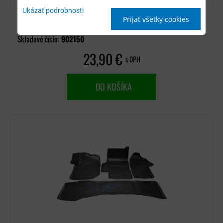
Ukázať podrobnosti
Prijať všetky cookies
Dostupnosť:
Distribučný sklad (1-3 dni)
Skladové číslo:
902150
23,90 €
s DPH
DO KOŠÍKA