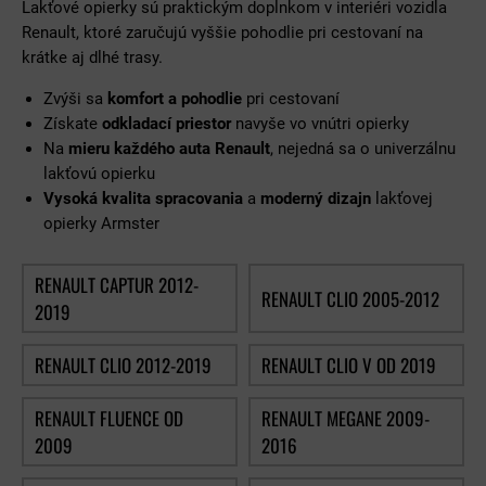
Lakťové opierky sú praktickým doplnkom v interiéri vozidla
Renault, ktoré zaručujú vyššie pohodlie pri cestovaní na
krátke aj dlhé trasy.
Zvýši sa
komfort a pohodlie
pri cestovaní
Získate
odkladací priestor
navyše vo vnútri opierky
Na
mieru každého auta Renault
, nejedná sa o univerzálnu
lakťovú opierku
Vysoká kvalita spracovania
a
moderný dizajn
lakťovej
opierky Armster
RENAULT CAPTUR 2012-
RENAULT CLIO 2005-2012
2019
RENAULT CLIO 2012-2019
RENAULT CLIO V OD 2019
RENAULT FLUENCE OD
RENAULT MEGANE 2009-
2009
2016