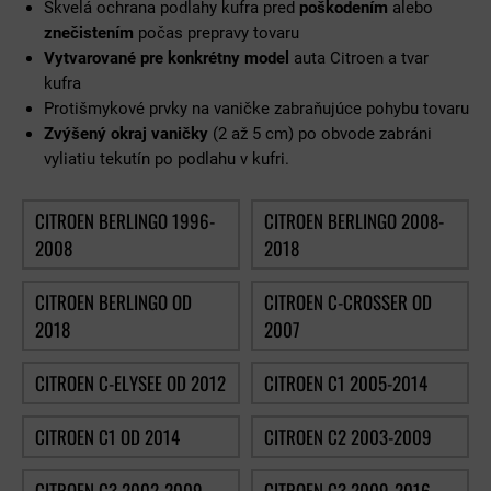
Skvelá ochrana podlahy kufra pred
poškodením
alebo
znečistením
počas prepravy tovaru
Vytvarované pre konkrétny model
auta Citroen a tvar
kufra
Protišmykové prvky na vaničke zabraňujúce pohybu tovaru
Zvýšený okraj vaničky
(2 až 5 cm) po obvode zabráni
vyliatiu tekutín po podlahu v kufri.
CITROEN BERLINGO 1996-
CITROEN BERLINGO 2008-
2008
2018
CITROEN BERLINGO OD
CITROEN C-CROSSER OD
2018
2007
CITROEN C-ELYSEE OD 2012
CITROEN C1 2005-2014
CITROEN C1 OD 2014
CITROEN C2 2003-2009
CITROEN C3 2002-2009
CITROEN C3 2009-2016