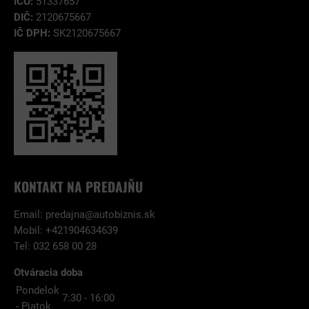
IČO:
51337657
DIČ:
2120675667
IČ DPH:
SK2120675667
KONTAKT NA PREDAJŇU
Email:
predajna@autobiznis.sk
Mobil: +421904634639
Tel: 032 658 00 28
Otváracia doba
Pondelok
7:30 - 16:00
- Piatok