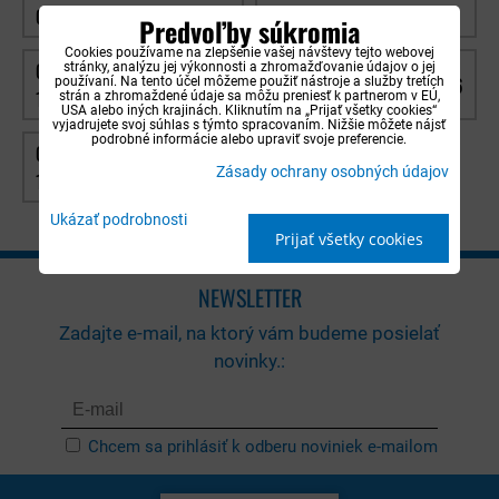
CITROEN NEMO OD 2008
CITROEN SAXO 1996-2003
Predvoľby súkromia
Cookies používame na zlepšenie vašej návštevy tejto webovej
CITROEN XANTIA 1995-
stránky, analýzu jej výkonnosti a zhromažďovanie údajov o jej
CITROEN XSARA 1997-2006
používaní. Na tento účel môžeme použiť nástroje a služby tretích
1999
strán a zhromaždené údaje sa môžu preniesť k partnerom v EÚ,
USA alebo iných krajinách. Kliknutím na „Prijať všetky cookies“
vyjadrujete svoj súhlas s týmto spracovaním. Nižšie môžete nájsť
podrobné informácie alebo upraviť svoje preferencie.
CITROEN XSARA PICASSO
Zásady ochrany osobných údajov
1999-2012
Ukázať podrobnosti
Prijať všetky cookies
NEWSLETTER
Zadajte e-mail, na ktorý vám budeme posielať
novinky.:
Chcem sa prihlásiť k odberu noviniek e-mailom