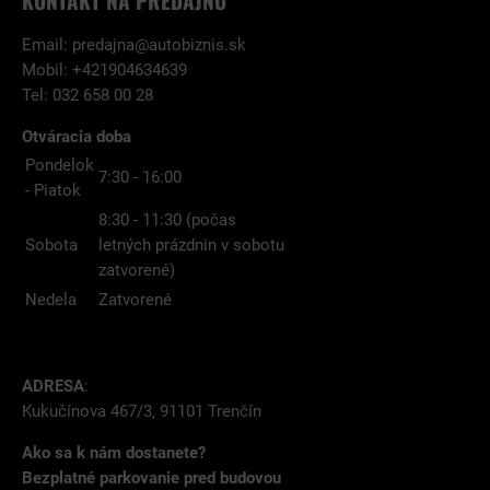
KONTAKT NA PREDAJŇU
Email:
predajna@autobiznis.sk
Mobil: +421904634639
Tel: 032 658 00 28
Otváracia doba
Pondelok
7:30 - 16:00
- Piatok
8:30 - 11:30 (počas
Sobota
letných prázdnin v sobotu
zatvorené)
Nedela
Zatvorené
ADRESA
:
Kukučínova 467/3, 91101 Trenčín
Ako sa k nám dostanete?
Bezplatné parkovanie pred budovou