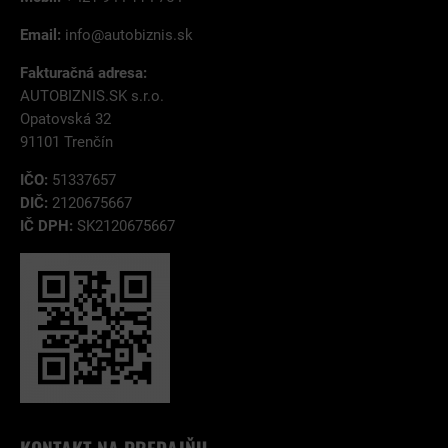
Email:
info@autobiznis.sk
Fakturačná adresa:
AUTOBIZNIS.SK s.r.o.
Opatovská 32
91101 Trenčín
IČO:
51337657
DIČ:
2120675667
IČ DPH:
SK2120675667