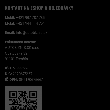
KONTAKT NA ESHOP A OBJEDNÁVKY
Mobil:
+421 907 787 785
Mobil:
+421 944 114 754
Email:
info@autobiznis.sk
Fakturačná adresa:
AUTOBIZNIS.SK s.r.o.
Opatovská 32
91101 Trenčín
IČO:
51337657
DIČ:
2120675667
IČ DPH:
SK2120675667