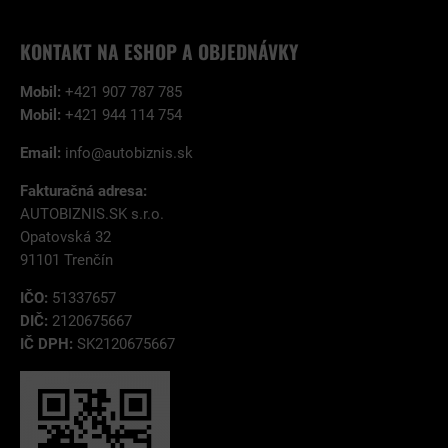
KONTAKT NA ESHOP A OBJEDNÁVKY
Mobil:
+421 907 787 785
Mobil:
+421 944 114 754
Email:
info@autobiznis.sk
Fakturačná adresa:
AUTOBIZNIS.SK s.r.o.
Opatovská 32
91101 Trenčín
IČO:
51337657
DIČ:
2120675667
IČ DPH:
SK2120675667