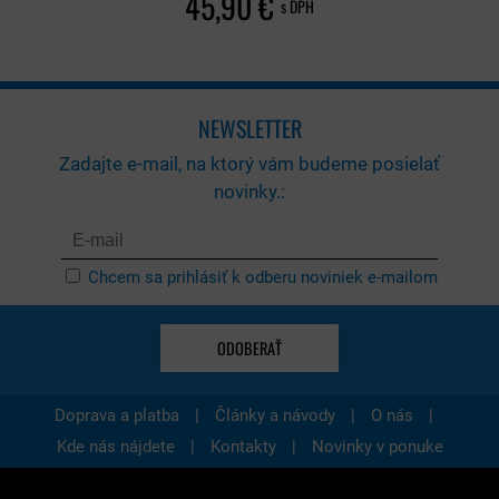
45,90 €
s DPH
NEWSLETTER
Zadajte e-mail, na ktorý vám budeme posielať
novinky.:
Chcem sa prihlásiť k odberu noviniek e-mailom
ODOBERAŤ
|
|
|
Doprava a platba
Články a návody
O nás
|
|
Kde nás nájdete
Kontakty
Novinky v ponuke