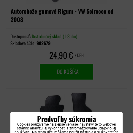
Autorohože gumové Rigum - VW Scirocco od
2008
Dostupnosť:
Distribučný sklad (1-3 dni)
Skladové číslo:
902679
24,90 €
s DPH
DO KOŠÍKA
Predvoľby súkromia
Cookies používame na zlepšenie vašej návštevy tejto webovej
stránky, analýzu jej výkonnosti a zhromažďovanie údajov o jej
používaní. Na tento účel môžeme použiť nástroje a služby tretích