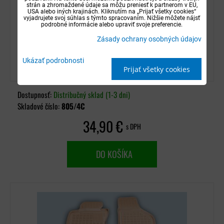
strán a zhromaždené údaje sa môžu preniesť k partnerom v EÚ,
USA alebo iných krajinách. Kliknutím na „Prijať všetky cookies“
vyjadrujete svoj súhlas s týmto spracovaním. Nižšie môžete nájsť
podrobné informácie alebo upraviť svoje preferencie.
Zásady ochrany osobných údajov
Autorohože gumové Geyer - VW Scirocco od
Ukázať podrobnosti
2008
Prijať všetky cookies
Dostupnosť:
Distribučný sklad (1-3 dni)
Skladové číslo:
805/4C
34,90 €
s DPH
DO KOŠÍKA