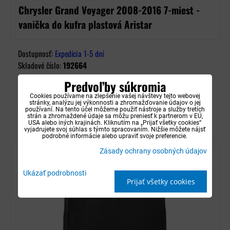
Chrysler Grand Voyager 2008-2016 7-miest -
vanička do kufra plastová Aristar
Dostupnosť:
Expedícia 1-5 dní
Skladové číslo:
192664
32,90 €
Predvoľby súkromia
s DPH
Cookies používame na zlepšenie vašej návštevy tejto webovej
stránky, analýzu jej výkonnosti a zhromažďovanie údajov o jej
používaní. Na tento účel môžeme použiť nástroje a služby tretích
DO KOŠÍKA
strán a zhromaždené údaje sa môžu preniesť k partnerom v EÚ,
USA alebo iných krajinách. Kliknutím na „Prijať všetky cookies“
vyjadrujete svoj súhlas s týmto spracovaním. Nižšie môžete nájsť
podrobné informácie alebo upraviť svoje preferencie.
Zásady ochrany osobných údajov
Ukázať podrobnosti
Prijať všetky cookies