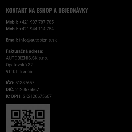
KONTAKT NA ESHOP A OBJEDNÁVKY
Mobil:
+421 907 787 785
Mobil:
+421 944 114 754
Email:
info@autobiznis.sk
Fakturačná adresa:
AUTOBIZNIS.SK s.r.o.
Opatovská 32
91101 Trenčín
IČO:
51337657
DIČ:
2120675667
IČ DPH:
SK2120675667