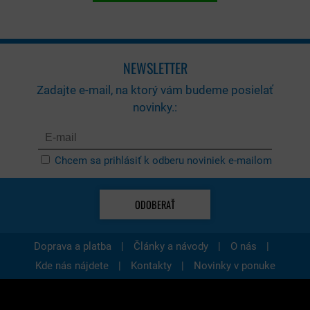
NEWSLETTER
Zadajte e-mail, na ktorý vám budeme posielať
novinky.:
Chcem sa prihlásiť k odberu noviniek e-mailom
ODOBERAŤ
|
|
|
Doprava a platba
Články a návody
O nás
|
|
Kde nás nájdete
Kontakty
Novinky v ponuke