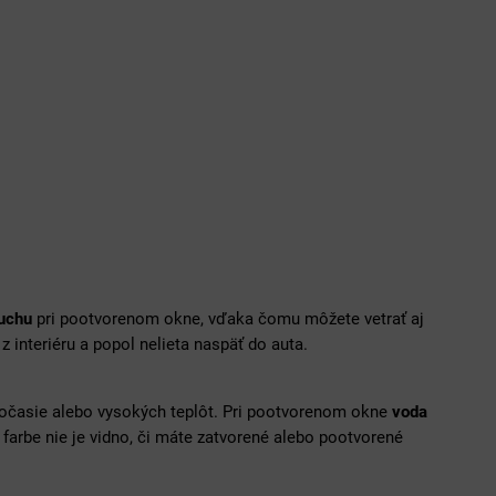
duchu
pri pootvorenom okne, vďaka čomu môžete vetrať aj
 z interiéru a popol nelieta naspäť do auta.
počasie alebo vysokých teplôt. Pri pootvorenom okne
voda
farbe nie je vidno, či máte zatvorené alebo pootvorené