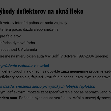
výhody deflektorov na okná Heko
k vetra v interiéri počas vetrania za jazdy
nteriéru počas dažda alebo sneženia
pre fajčiarov
hľadná dymová farba
iepustnosť UV žiarenia
resne na mieru okien auta VW Golf IV 3-dvere 1997-2004 (predné)
a prúdenie vzduchu v
interiéri
h deflektoroch na oknách sa obvykle
zníži nepríjemné prúdenie vz
Deflektory
ocenia aj fajčiari
, ktorí fajčia počas jazdy, dym sa dostáva
s dažďa, sneženia alebo pri vysokých letných teplotách
nými deflektormi môžete zabezpečiť vetranie počas nepriaznivého 
eriéru auta
. Počas letných dní sa vetrá auto. Vďaka tmavej dymovej 