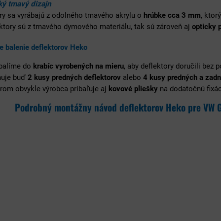
ý tmavý dizajn
ry sa vyrábajú z odolného tmavého akrylu o
hrúbke cca 3 mm
, ktor
ektory sú z tmavého dymového materiálu, tak sú zároveň aj
opticky 
e balenie deflektorov Heko
 balíme do
krabíc vyrobených na mieru
, aby deflektory doručili bez 
huje buď
2 kusy predných deflektorov
alebo
4 kusy predných a zadn
rom obvykle výrobca pribaľuje aj
kovové pliešky
na dodatočnú fixáci
Podrobný montážny návod deflektorov Heko pre VW G