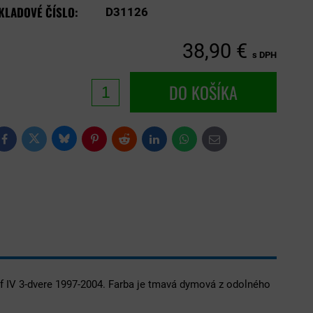
KLADOVÉ ČÍSLO:
D31126
38,90 €
s DPH
DO KOŠÍKA
Bluesky
Twitter
Facebook
Pinterest
Reddit
LinkedIn
WhatsApp
E-
mail
f IV 3-dvere 1997-2004. Farba je tmavá dymová z odolného