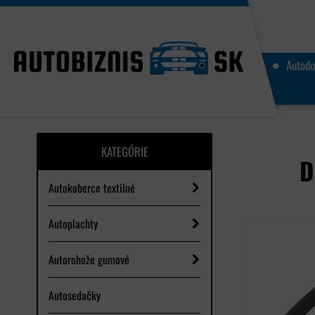
Autodo
KATEGÓRIE
D
Autokoberce textilné
Autoplachty
Autorohože gumové
Autosedačky