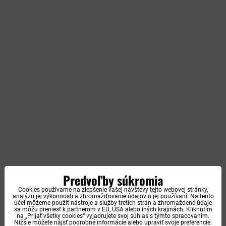
Predvoľby súkromia
Cookies používame na zlepšenie vašej návštevy tejto webovej stránky,
analýzu jej výkonnosti a zhromažďovanie údajov o jej používaní. Na tento
účel môžeme použiť nástroje a služby tretích strán a zhromaždené údaje
sa môžu preniesť k partnerom v EÚ, USA alebo iných krajinách. Kliknutím
na „Prijať všetky cookies“ vyjadrujete svoj súhlas s týmto spracovaním.
Nižšie môžete nájsť podrobné informácie alebo upraviť svoje preferencie.