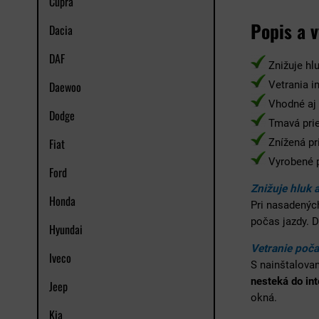
Cupra
Popis a 
Dacia
DAF
Znižuje hlu
Daewoo
Vetrania i
Vhodné aj 
Dodge
Tmavá prie
Fiat
Znížená pr
Vyrobené p
Ford
Znižuje hluk 
Honda
Pri nasadenýc
počas jazdy. 
Hyundai
Vetranie poča
Iveco
S nainštalova
nesteká do int
Jeep
okná.
Kia