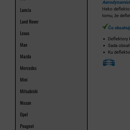
Aerodynamick
Lancia
Heko deflekto
tomu, že defl
Land Rover
Čo obsahuj
Lexus
Deflektory
Man
Sada obsa
Ku deflekto
Mazda
Mercedes
Mini
Mitsubishi
Nissan
Opel
Peugeot