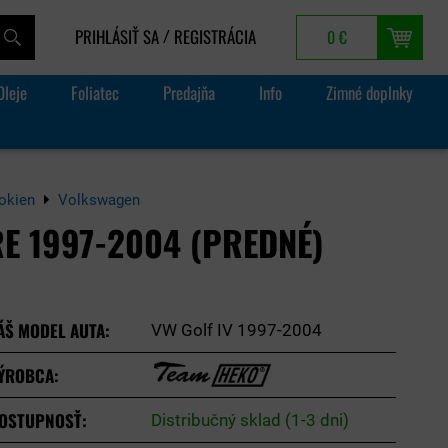
PRIHLÁSIŤ SA
REGISTRÁCIA
0 €
/
Oleje
Foliatec
Predajňa
Info
Zimné doplnky
 okien
Volkswagen
RE 1997-2004 (PREDNÉ)
ÁŠ MODEL AUTA:
VW Golf IV 1997-2004
ÝROBCA:
OSTUPNOSŤ:
Distribučný sklad (1-3 dni)