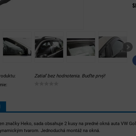
S
roduktu:
Zatiaľ bez hodnotenia. Buďte prvý!
nie:
I
ien značky Heko, sada obsahuje 2 kusy na predné okná auta VW Gol
dynamickým tvarom. Jednoduchá montáž na okná.