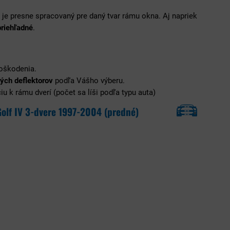
ý je presne spracovaný pre daný tvar rámu okna. Aj napriek
priehľadné
.
poškodenia.
ých deflektorov
podľa Vášho výberu.
u k rámu dverí (počet sa líši podľa typu auta)
olf IV 3-dvere 1997-2004 (predné)