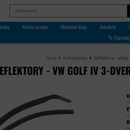
plnky
Nosiče na auto
Hliníkové disky
Autodiely
% Výpredaj
Úvod
Autodoplnky
Deflektory - ofuky
EFLEKTORY - VW GOLF IV 3-DVE
V
V
D