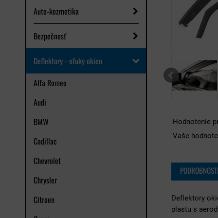
Auto-kozmetika
Bezpečnosť
Deflektory - ofuky okien
Alfa Romeo
Audi
BMW
Hodnotenie p
Vaše hodnote
Cadillac
Chevrolet
PODROBNOST
Chrysler
Citroen
Deflektory ok
plastu s aero