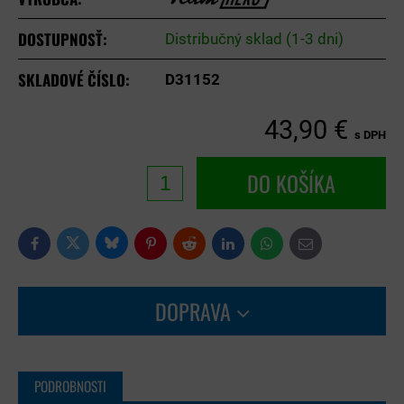
DOSTUPNOSŤ:
Distribučný sklad (1-3 dni)
SKLADOVÉ ČÍSLO:
D31152
43,90 €
s DPH
DO KOŠÍKA
Bluesky
Twitter
Facebook
Pinterest
Reddit
LinkedIn
WhatsApp
E-
mail
DOPRAVA
PODROBNOSTI