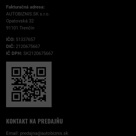
Fakturačná adresa:
AUTOBIZNIS.SK s.r.o.
Opatovská 32
91101 Trenčín
IČO:
51337657
DIČ:
2120675667
IČ DPH:
SK2120675667
KONTAKT NA PREDAJŇU
Email:
predajna@autobiznis.sk