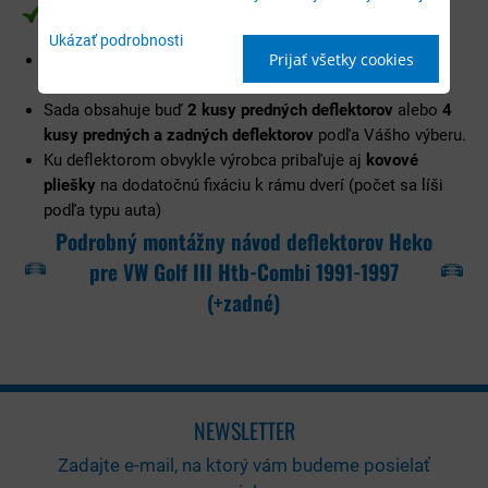
Čo obsahuje balenie deflektorov Heko
Ukázať podrobnosti
Prijať všetky cookies
Deflektory balíme do
krabíc vyrobených na mieru
, aby
deflektory doručili bez poškodenia.
Sada obsahuje buď
2 kusy predných deflektorov
alebo
4
kusy predných a zadných deflektorov
podľa Vášho výberu.
Ku deflektorom obvykle výrobca pribaľuje aj
kovové
pliešky
na dodatočnú fixáciu k rámu dverí (počet sa líši
podľa typu auta)
Podrobný montážny návod deflektorov Heko
pre VW Golf III Htb-Combi 1991-1997
(+zadné)
NEWSLETTER
Zadajte e-mail, na ktorý vám budeme posielať